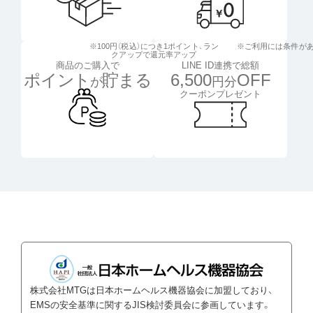
※100円（税込）につき1ポイント、
ラン
※ご利用には条件が
クアップで還元率アップ
LINE ID連携で総額
商品のご購入で
6,500
OFF
ポイント
貯まる
円分
が
クーポンプレゼント
株式会社MTGは日本ホームヘルス機器協会に加盟しており、
EMSの安全基準に関するJIS検討委員会に参画しています。