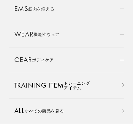
AMBASSADOR
EMS
ブランド
筋肉を鍛える
パートナー
WEAR
SIXPAD APP
機能性ウェア
SIXPADアプリ
GEAR
ボディケア
COLUMN
コラム
おすすめ
おすすめ
トレーニング
TRAINING ITEM
LARGE ORDER
アイテム
⼤⼝注⽂窓⼝
Core Belt 2
Medical Core
ALL
すべての商品を見る
MULTI EMS
手軽に、パワフルに、進化。
大切な腰まわりを、 支えなが
EMSの同時使用
腹筋、脇腹、背筋下部を同時
らトレーニングする。
に鍛える。