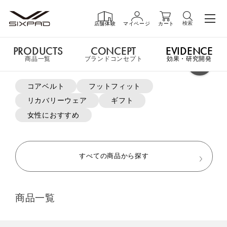
検索
店舗体験
マイページ
カート
PRODUCTS
CONCEPT
EVIDENCE
PRODUCTS
商品一覧
商品一覧
ブランドコンセプト
効果・研究開発
よく検索されているキーワード
コアベルト
フットフィット
申し訳ございません。
リカバリーウェア
ギフト
GIFT
ご指定の商品ページはただ今お取扱いをしておりません。
ギフト
女性におすすめ
MTG ONLINESHOP ホームへ
SHOP
店舗一覧
すべての商品から探す
LIVE SHOPPING
ライブ
商品一覧
ショッピング
おすすめ商品・新商品はこちら