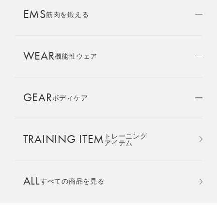
AMBASSADOR
EMS
ブランド
筋肉を鍛える
パートナー
WEAR
SIXPAD APP
機能性ウェア
SIXPADアプリ
GEAR
ボディケア
COLUMN
コラム
おすすめ
おすすめ
TRAINING ITEM
トレーニング
LARGE ORDER
アイテム
⼤⼝注⽂窓⼝
Core Belt 2
Medical Core
手軽に、パワフルに、進化。
大切な腰まわりを、 支えなが
ALL
すべての商品を見る
MULTI EMS
腹筋、脇腹、背筋下部を同時
らトレーニングする。
EMSの同時使用
に鍛える。