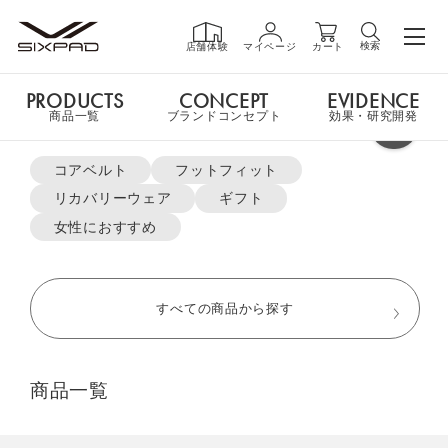
検索
店舗体験
マイページ
カート
PRODUCTS
CONCEPT
EVIDENCE
PRODUCTS
商品一覧
商品一覧
ブランドコンセプト
効果・研究開発
よく検索されているキーワード
申し訳ございません。
コアベルト
フットフィット
ご指定の商品ページはただ今お取扱いをしておりません。
リカバリーウェア
ギフト
GIFT
ギフト
女性におすすめ
MTG ONLINESHOP ホームへ
SHOP
店舗一覧
すべての商品から探す
おすすめ商品・新商品はこちら
LIVE SHOPPING
ライブ
商品一覧
ショッピング