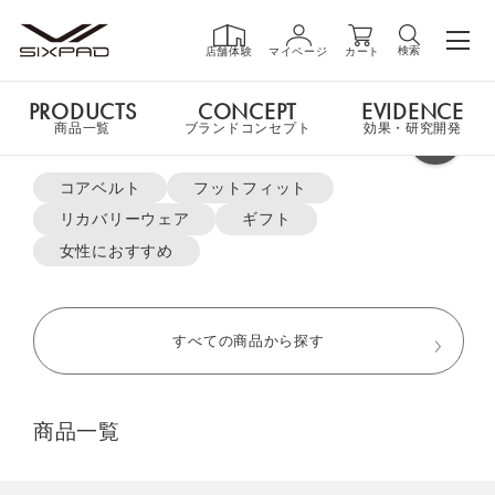
検索
店舗体験
マイページ
カート
PRODUCTS
CONCEPT
EVIDENCE
PRODUCTS
商品一覧
商品一覧
ブランドコンセプト
効果・研究開発
よく検索されているキーワード
申し訳ございません。
コアベルト
フットフィット
ご指定の商品ページはただ今お取扱いをしておりません。
リカバリーウェア
ギフト
GIFT
ギフト
女性におすすめ
MTG ONLINESHOP ホームへ
SHOP
店舗一覧
すべての商品から探す
おすすめ商品・新商品はこちら
LIVE SHOPPING
ライブ
商品一覧
ショッピング