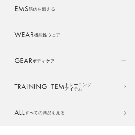
AMBASSADOR
EMS
ブランド
筋肉を鍛える
パートナー
WEAR
SIXPAD APP
機能性ウェア
SIXPADアプリ
GEAR
ボディケア
COLUMN
コラム
おすすめ
おすすめ
TRAINING ITEM
トレーニング
LARGE ORDER
アイテム
⼤⼝注⽂窓⼝
Core Belt 2
Medical Core
手軽に、パワフルに、進化。
大切な腰まわりを、 支えなが
ALL
すべての商品を見る
MULTI EMS
腹筋、脇腹、背筋下部を同時
らトレーニングする。
EMSの同時使用
に鍛える。