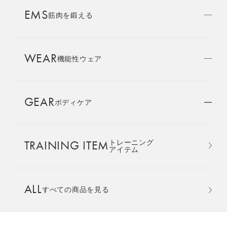
AMBASSADOR
EMS
ブランド
筋肉を鍛える
パートナー
WEAR
SIXPAD APP
機能性ウェア
SIXPADアプリ
GEAR
ボディケア
COLUMN
コラム
おすすめ
おすすめ
TRAINING ITEM
トレーニング
LARGE ORDER
アイテム
⼤⼝注⽂窓⼝
Core Belt 2
Medical Core
手軽に、パワフルに、進化。
大切な腰まわりを、 支えなが
ALL
すべての商品を見る
MULTI EMS
腹筋、脇腹、背筋下部を同時
らトレーニングする。
EMSの同時使用
に鍛える。