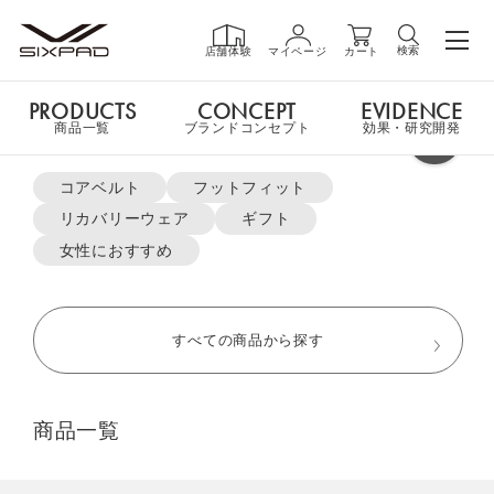
検索
店舗体験
マイページ
カート
PRODUCTS
CONCEPT
EVIDENCE
PRODUCTS
商品一覧
商品一覧
ブランドコンセプト
効果・研究開発
よく検索されているキーワード
申し訳ございません。
コアベルト
フットフィット
ご指定の商品ページはただ今お取扱いをしておりません。
リカバリーウェア
ギフト
GIFT
ギフト
女性におすすめ
MTG ONLINESHOP ホームへ
SHOP
店舗一覧
すべての商品から探す
おすすめ商品・新商品はこちら
LIVE SHOPPING
ライブ
商品一覧
ショッピング