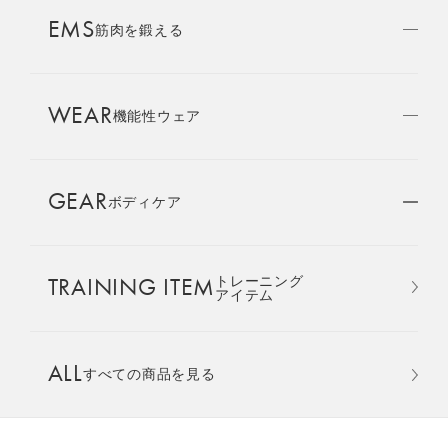
AMBASSADOR
EMS
ブランド
筋肉を鍛える
パートナー
WEAR
SIXPAD APP
機能性ウェア
SIXPADアプリ
GEAR
ボディケア
COLUMN
コラム
おすすめ
おすすめ
TRAINING ITEM
トレーニング
LARGE ORDER
アイテム
⼤⼝注⽂窓⼝
Core Belt 2
Medical Core
手軽に、パワフルに、進化。
大切な腰まわりを、 支えなが
ALL
すべての商品を見る
MULTI EMS
腹筋、脇腹、背筋下部を同時
らトレーニングする。
EMSの同時使用
に鍛える。