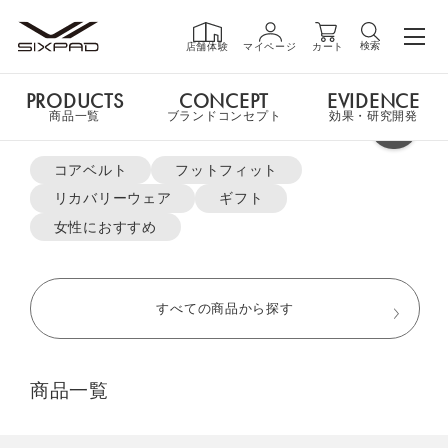
検索
店舗体験
マイページ
カート
PRODUCTS
CONCEPT
EVIDENCE
PRODUCTS
商品一覧
商品一覧
ブランドコンセプト
効果・研究開発
よく検索されているキーワード
申し訳ございません。
コアベルト
フットフィット
ご指定の商品ページはただ今お取扱いをしておりません。
リカバリーウェア
ギフト
GIFT
ギフト
女性におすすめ
MTG ONLINESHOP ホームへ
SHOP
店舗一覧
すべての商品から探す
おすすめ商品・新商品はこちら
LIVE SHOPPING
ライブ
商品一覧
ショッピング