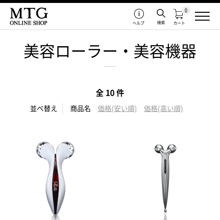
0
検索
ヘルプ
カート
美容ローラー・美容機器
全 10 件
並べ替え
商品名
価格(安い順)
価格(高い順)