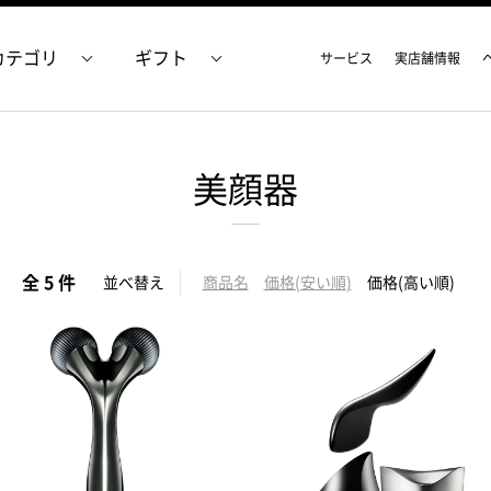
カテゴリ
ギフト
サービス
実店舗情報
美顔器
全 5 件
並べ替え
商品名
価格(安い順)
価格(高い順)