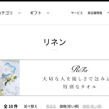
カテゴリ
ギフト
サービス
実店舗情報
リネン
全 10 件
並べ替え
商品名
価格(安い順)
価格(高い順)