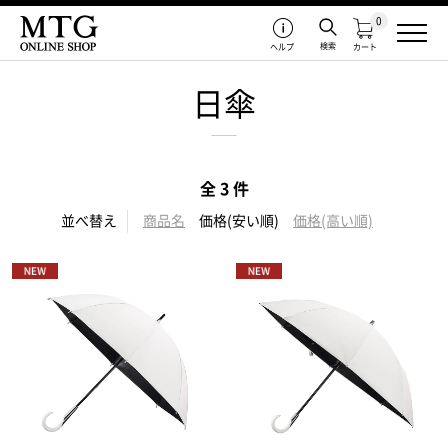
0
検索
ヘルプ
カート
日傘
全 3 件
並べ替え
商品名
価格(安い順)
価格(高い順)