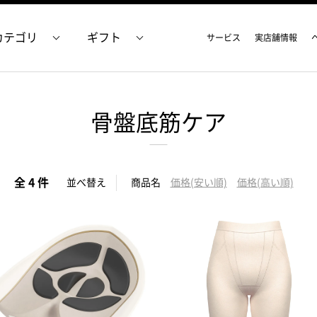
カテゴリ
ギフト
サービス
実店舗情報
骨盤底筋ケア
全 4 件
並べ替え
商品名
価格(安い順)
価格(高い順)