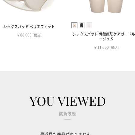
シックスパッド ぺリネフィット
シックスパッド 骨盤底筋ケアガードル
￥88,000
[税込]
ージュ S
￥11,000
[税込]
YOU VIEWED
閲覧履歴
最近見た商品がありません。