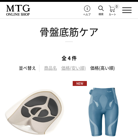
0
検索
ヘルプ
カート
骨盤底筋ケア
全 4 件
並べ替え
商品名
価格(安い順)
価格(高い順)