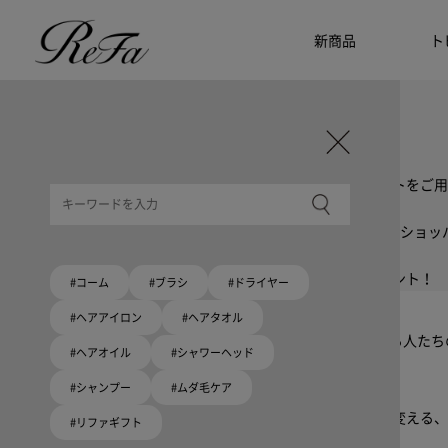
新商品
ト
ギフト選びに迷ったら
リファのおすすめギフト
贈る相手・予算別で、ギフトにおすすめの
ReFa商品をご紹介します。プレゼント選びの参考に。
大切な人へのギフトを美しく
ギフトラッピングセット
限定ラッピングバック・ショッパーまたはギフトスリーブセットをご用
大切な人への贈り物に
リファオリジナルショッパー
リファロゴが入った、白色のショッパーを6サイズ、ピンク色のショッ
8月10日はハートの日
ハートの新商品が登場！
期間限定で対象商品のご購入でオリジナルショッパーをプレゼント！
#コーム
#ブラシ
#ドライヤー
Because ReFa | 上質な美しさを、妥協しない人へ
#ヘアアイロン
#ヘアタオル
高機能ドライヤー Xモデルに宿る美学。上質な美しさを追求する人た
#ヘアオイル
#シャワーヘッド
#シャンプー
#ムダ毛ケア
いい髪めざす、大人たちへ。
髪がきれいって嬉しい。「でもヘアケアは大変」という概念を変える、
#リファギフト