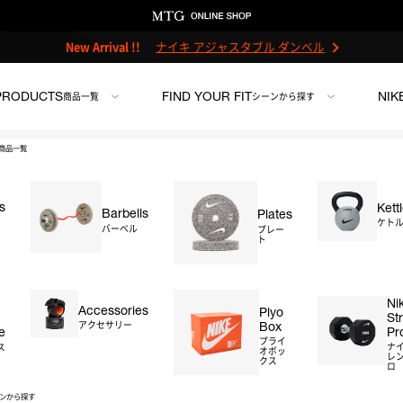
New Arrival !!
ナイキ アジャスタブル ダンベル
PRODUCTS
FIND YOUR FIT
NIK
商品一覧
シーンから探す
商品一覧
s
Kett
Barbells
Plates
ケト
バーベル
プレー
ト
ンチ
＃ストレージ
＃アクセサリー
＃プライオボックス
＃プロ
Ni
Accessories
Plyo
St
Box
アクセサリー
Pr
e
プライ
ナ
ス
オボッ
レン
クス
ロ
ンから探す