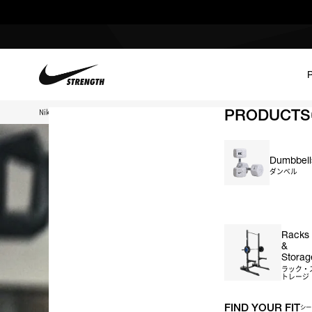
PRODUCTS
Nike Strength TOP
Racks & Storage
Dumbbell
ダンベル
＃ダンベル
＃ケトルベル
＃バーベル
＃プレート
＃ベ
Racks
&
Storag
ラック・
トレージ
FIND YOUR FIT
シー