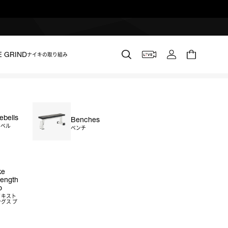
E GRIND
ナイキの取り組み
lebells
Benches
ルベル
ベンチ
ke
rength
o
イキスト
グス プ