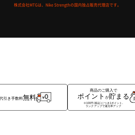
株式会社MTGは、Nike Strengthの国内独占販売代理店です。
商品のご購入で
ポイント
貯まる
無料
が
代引き手数料
※100円（税込）につき1ポイント、
ランクアップで還元率アップ