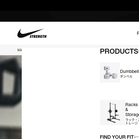
PRODUCTS
Nike Strength TOP
Racks & Storage
Dumbbell
ダンベル
＃ダンベル
＃ケトルベル
＃バーベル
＃プレート
＃ベ
Racks
&
Storag
ラック・
トレージ
FIND YOUR FIT
シー