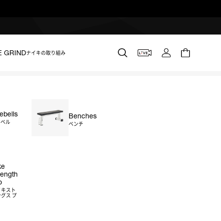
E GRIND
ナイキの取り組み
lebells
Benches
ルベル
ベンチ
ke
rength
o
イキスト
グス プ