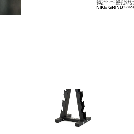
自宅でのトレーニ
自分だけのトレ
ングに
ニングスぺース
NIKE GRIND
ナイキの
Racks & Storage
(
7
)
ラック・ストレージ