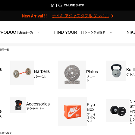
New Arrival !!
ナイキ アジャスタブル ダンベル
PRODUCTS
FIND YOUR FIT
NIK
商品一覧
シーンから探す
商品一覧
s
Kett
Barbells
Plates
ケト
バーベル
プレー
ト
ンチ
＃ストレージ
＃アクセサリー
＃プライオボックス
＃プロ
Ni
Accessories
Plyo
St
Box
アクセサリー
Pr
e
プライ
ナ
ス
オボッ
レン
クス
ロ
ンから探す