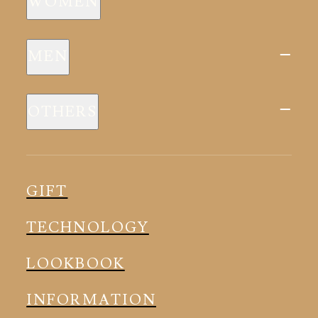
WOMEN
新商品
MEN
全ての商品
新商品
スリープウェア
OTHERS
全ての商品
ルームウェア
ピロー
スリープウェア
インナー
メディカル
ルームウェア
GIFT
アクセサリー
アクセサリー
TECHNOLOGY
LOOKBOOK
INFORMATION