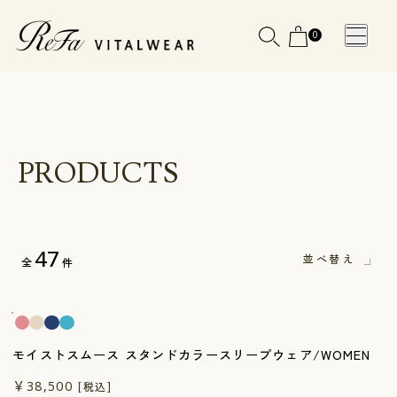
0
WOMEN
MEN
OTHE
OTHE
SLEEP WEAR
SLEEP WEAR
PRODUCTS
新商品
新商品
アクセ
アクセ
全ての商
全ての商
サリー
サリー
47
品
品
メディ
メディ
並べ替え
全
件
カル
カル
一般医療機器
ピロー
ピロー
モイストスムース スタンドカラースリープウェア/WOMEN
INSTAGR
INSTAGR
一般医療機器
￥38,500
[税込]