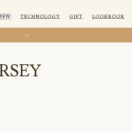
MEN
TECHNOLOGY
GIFT
LOOKBOOK
ト
EEP WEAR
EEP WEAR
ROOM WEAR
ROOM WEAR
RSEY