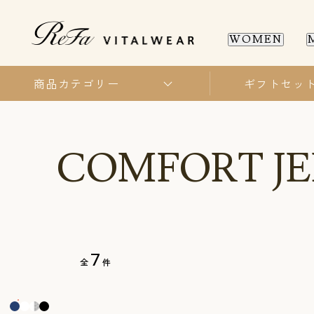
WOMEN
商品カテゴリー
ギフトセッ
WOMEN
MEN
SL
SL
COMFORT JE
新商品
新商品
全ての商品
全ての商品
7
全
件
一般医療機器