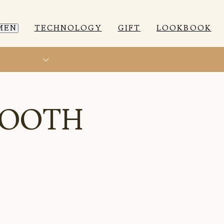
MEN
TECHNOLOGY
GIFT
LOOKBOOK
ト
EEP WEAR
EEP WEAR
ROOM WEAR
ROOM WEAR
MOOTH