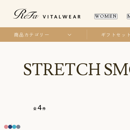
WOMEN
商品カテゴリー
ギフトセッ
WOMEN
MEN
SL
SL
STRETCH S
新商品
新商品
全ての商品
全ての商品
4
全
件
一般医療機器