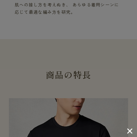
肌への接し方を考えぬき、 あらゆる着用シーンに
応じて最適な編み方を研究。
商
品
の
特
長