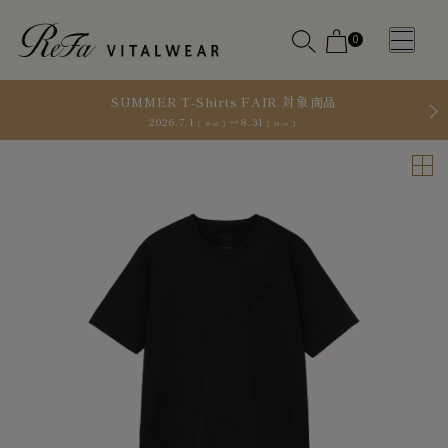
0
SUMMER T-Shirts FAIR 対象商品
2026.7.1
8.31
［ Wed ］
［ Mon ］
WOMEN
MEN
OTHE
OTHE
SLEEP WEAR
SLEEP WEAR
新商品
新商品
アクセ
アクセ
全ての商
全ての商
サリー
サリー
品
品
メディ
メディ
カル
カル
ピロー
ピロー
INSTAGR
INSTAGR