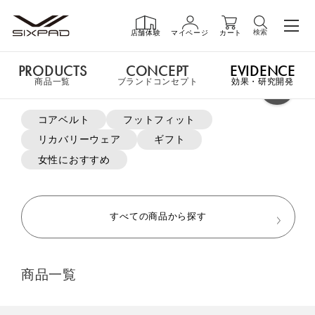
検索
店舗体験
マイページ
カート
PRODUCTS
CONCEPT
EVIDENCE
PRODUCTS
商品一覧
商品一覧
ブランドコンセプト
効果・研究開発
よく検索されているキーワード
コアベルト
フットフィット
申し訳ございません。この商品には詳細情報がありません。
リカバリーウェア
ギフト
GIFT
ギフト
女性におすすめ
MTG ONLINESHOP ホームへ
SHOP
店舗一覧
すべての商品から探す
おすすめ商品・新商品はこちら
LIVE SHOPPING
ライブ
商品一覧
ショッピング