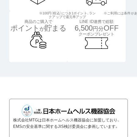
※100円（税込）につき1ポイント、
ラン
※ご利用には条件が
クアップで還元率アップ
LINE ID連携で総額
商品のご購入で
6,500
OFF
ポイント
貯まる
円分
が
クーポンプレゼント
株式会社MTGは日本ホームヘルス機器協会に加盟しており、
EMSの安全基準に関するJIS検討委員会に参画しています。