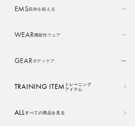
AMBASSADOR
EMS
ブランド
筋肉を鍛える
パートナー
WEAR
SIXPAD APP
機能性ウェア
SIXPADアプリ
GEAR
ボディケア
COLUMN
コラム
おすすめ
おすすめ
トレーニング
TRAINING ITEM
LARGE ORDER
アイテム
⼤⼝注⽂窓⼝
Core Belt 2
Medical Core
手軽に、パワフルに、進化。
大切な腰まわりを、 支えなが
ALL
すべての商品を見る
MULTI EMS
腹筋、脇腹、背筋下部を同時
らトレーニングする。
EMSの同時使用
に鍛える。