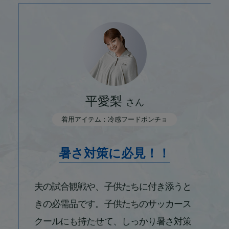
長友佑都
平愛梨
さん
選手
着用アイテム：冷感フードポンチョ
着用アイテム：冷感タオル
想像以上の冷たさ
で
暑さ対策に必見！！
「うお！」と声が出まし
た。
夫の試合観戦や、子供たちに付き添うと
きの必需品です。子供たちのサッカース
初めて使ったときに、想像以上の冷たさ
クールにも持たせて、しっかり暑さ対策
で驚きました。暑さで体力を奪われる夏