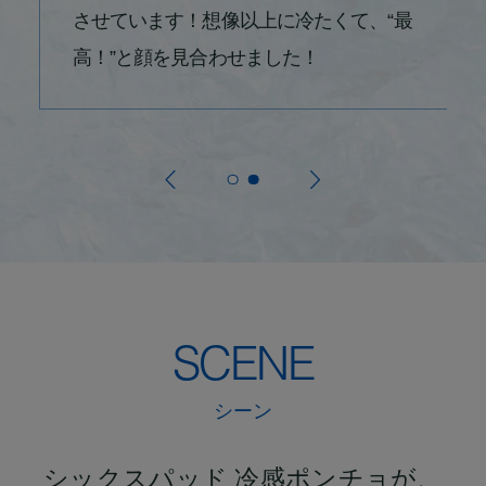
させています！想像以上に冷たくて、“最
こそ、暑さ対策が本当に大事。移動中や
高！”と顔を見合わせました！
トレーニングにも使えて、夏のストレス
を減らしてくれます！
SCENE
シーン
シックスパッド 冷感ポンチョが、