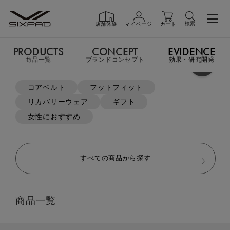
検索
店舗体験
マイページ
カート
PRODUCTS
CONCEPT
EVIDENCE
PRODUCTS
商品一覧
商品一覧
ブランドコンセプト
効果・研究開発
よく検索されているキーワード
TOP
冷感アイテム
冷感フードポンチョ
コアベルト
フットフィット
リカバリーウェア
ギフト
GIFT
ギフト
女性におすすめ
SHOP
店舗一覧
すべての商品から探す
LIVE SHOPPING
ライブ
商品一覧
ショッピング