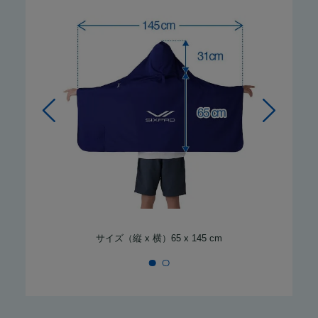
着用モデル：男性174cm、子供145cm
サイズ（縦 x 横）65 x 145 cm