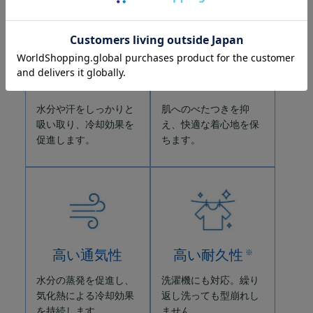
高い吸水性
高い速乾性
水分や汗をしっかりと
肌へのべたつきを抑
吸い取り、冷却効果を
え、快適な着心地を保
促進します。
ちます。
高い通気性
高い耐久性
※
水分の蒸発を促進し、
洗濯機にも対応。繰り
気化熱による冷却効果
返し洗っても型崩れし
を持続します。
ません。