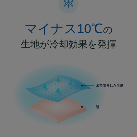
マイナス10℃
の
生地が
冷却効果を発揮