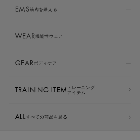
AMBASSADOR
EMS
ブランド
筋肉を鍛える
パートナー
WEAR
SIXPAD APP
機能性ウェア
SIXPADアプリ
GEAR
ボディケア
COLUMN
コラム
トレーニング
TRAINING ITEM
LARGE ORDER
アイテム
⼤⼝注⽂窓⼝
ALL
すべての商品を見る
MULTI EMS
EMSの同時使用