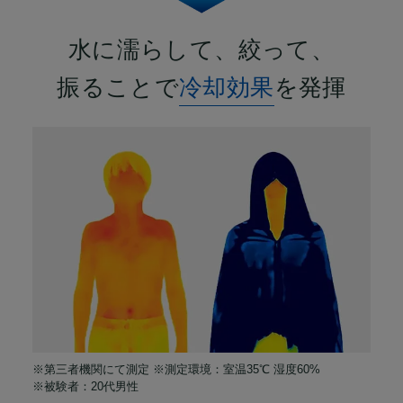
水に濡らして、絞って、
振ることで
冷却効果
を発揮
※第三者機関にて測定 ※測定環境：室温35℃ 湿度60%
※被験者：20代男性