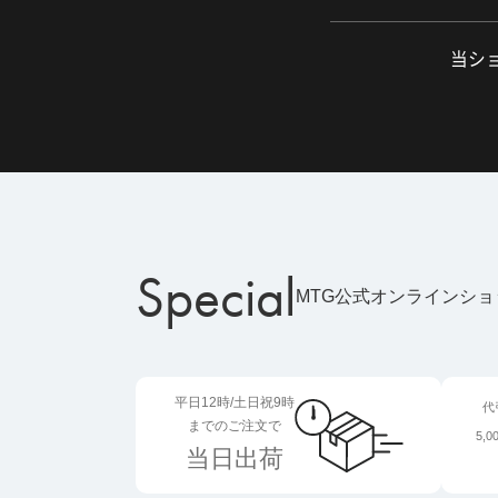
当ショ
Special
MTG公式オンラインシ
平日12時/土日祝9時
代
までのご注文で
5,
当日出荷