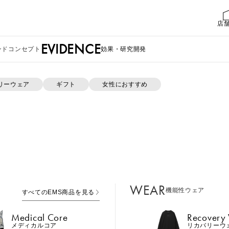
店
EVIDENCE
ンドコンセプト
効果・研究開発
リーウェア
ギフト
女性におすすめ
報がありません。
WEAR
機能性ウェア
すべてのEMS商品を見る
MTG ONLINESHOP ホームへ
Medical Core
Recovery
メディカルコア
リカバリーウ
Leg Belt 2
Cool Item
レッグベルト２
冷感アイテム
WEAR
機能性ウェア
すべてのEMS商品を見る
GEAR
ら
Perine Fit
ボディケア
ペリネフィット
Medical Core
Recovery
Power Gu
メディカルコア
リカバリーウ