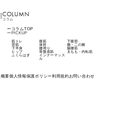
COLUMN
コラム
コラムTOP
PICKUP
筋トレ
腹筋
下腹部
背筋
体幹
腕・二の腕
下半身
腰周り
腸腰筋
ヒップ
骨盤底筋
太もも・内転筋
ふくらはぎ
インナーマッス
ル
社概要
個人情報保護ポリシー
利用規約
お問い合わせ