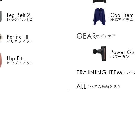
Hip Fit
パワーガン
ヒップフィット
Leg Belt 2
Cool Item
TRAINING ITEM
トレー
レッグベルト２
冷感アイテム
ALL
GEAR
すべての商品を見る
Perine Fit
ボディケア
ペリネフィット
Power Gu
BASSADOR
SIXPAD APP
Hip Fit
パワーガン
おすすめ
キャンペーン中
おすすめ
ンド
パートナー
SIXPADアプリ
ヒップフィット
TRAINING ITEM
GE ORDER
SIXPAD CLUB
トレー
Foot Fit 3
Recovery Wear Series
Leg Bel
注⽂窓⼝
SIXPAD Health Coach
ALL
を、 支
足裏からふくらはぎを
着るだけで質の高い疲
巻いて
すべての商品を見る
TI EMS
SIXPAD アプリ
ニング
効率的に鍛える。足の
労回復を実現。
の筋ト
の同時使用
筋トレに。