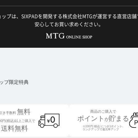
ップは、SIXPADを開発する株式会社MTGが運営する直営店
安心してお買い求めください。
ョップ限定特典
無料
商品のご購入で
引き手数料
ポイント
貯まる
が
000円(税込)以上ご購入で
送料無料
※100円（税込）につき1ポイント、
ランクアップで還元率アップ