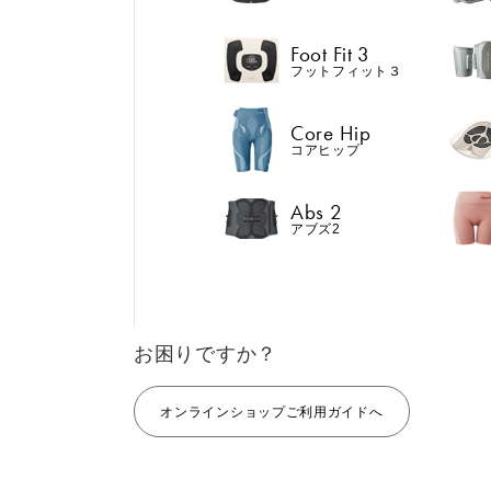
Abs 2
アブズ2
Foot Fit 3
フットフィット３
Core Hip
コアヒップ
GIFT
AM
ギフト
SHOP
Abs 2
おすすめ
おすすめ
ブラ
アブズ2
店舗一覧
LIVE SHOPPING
LAR
ライブ
ショッピング
Core Belt 2
Medical Core
⼤⼝
手軽に、パワフルに、
大切な腰まわり
MUL
進化。腹筋、脇腹、背
えながらトレー
EMS
お困りですか？
筋下部を同時に鍛え
する。
る。
オンラインショップご利用ガイドへ