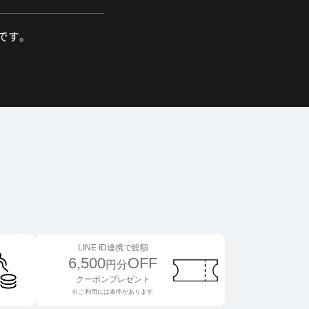
舗です。
LINE ID連携で総額
6,500
OFF
円分
クーポンプレゼント
※ご利用には条件があります