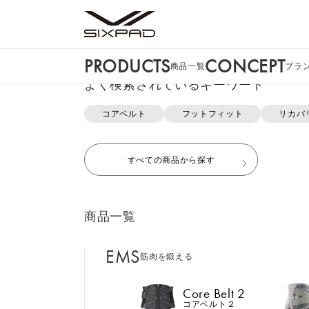
PRODUCTS
CONCEPT
商品一覧
ブラ
PRODUCTS
よく検索されているキーワード
商品一覧
コアベルト
フットフィット
リカバ
申し訳ございません。この商品には詳細情
EMS
筋肉を鍛える
すべての商品から探す
Core Belt 2
コアベルト２
商品一覧
Foot Fit 3
フットフィット３
EMS
筋肉を鍛える
おすすめ商品・新商品はこち
Core Hip
コアヒップ
Core Belt 2
コアベルト２