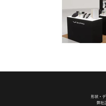
形状・デ
弊社