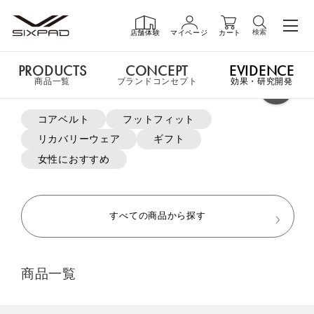
検索
店舗体験
マイページ
カート
PRODUCTS
CONCEPT
EVIDENCE
PRODUCTS
商品一覧
商品一覧
ブランドコンセプト
効果・研究開発
よく検索されているキーワード
コアベルト
フットフィット
申し訳ございません。この商品には詳細情報がありません。
リカバリーウェア
ギフト
GIFT
ギフト
女性におすすめ
MTG ONLINESHOP ホームへ
SHOP
店舗一覧
すべての商品から探す
おすすめ商品・新商品はこちら
LIVE SHOPPING
ライブ
商品一覧
ショッピング