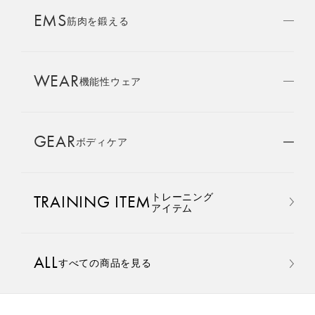
AMBASSADOR
EMS
ブランド
筋肉を鍛える
パートナー
WEAR
SIXPAD APP
機能性ウェア
SIXPADアプリ
GEAR
ボディケア
COLUMN
コラム
おすすめ
おすすめ
トレーニング
TRAINING ITEM
LARGE ORDER
アイテム
⼤⼝注⽂窓⼝
Core Belt 2
Medical Core
手軽に、パワフルに、進化。
大切な腰まわりを、 支えなが
ALL
すべての商品を見る
MULTI EMS
腹筋、脇腹、背筋下部を同時
らトレーニングする。
EMSの同時使用
に鍛える。