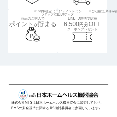
※100円（税込）につき1ポイント、
ラン
※ご利用には条件が
クアップで還元率アップ
LINE ID連携で総額
商品のご購入で
6,500
OFF
ポイント
貯まる
円分
が
クーポンプレゼント
株式会社MTGは日本ホームヘルス機器協会に加盟しており、
EMSの安全基準に関するJIS検討委員会に参画しています。