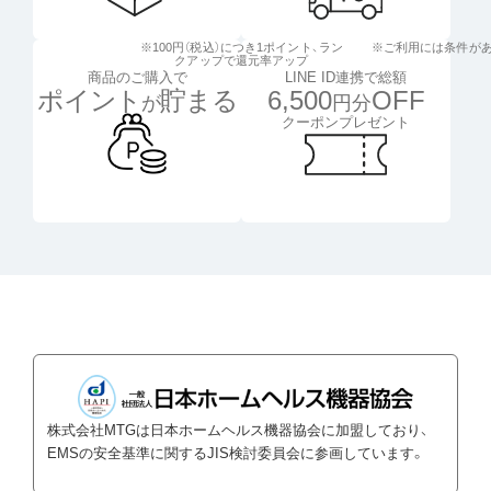
※100円（税込）につき1ポイント、
ラン
※ご利用には条件が
クアップで還元率アップ
LINE ID連携で総額
商品のご購入で
6,500
OFF
ポイント
貯まる
円分
が
クーポンプレゼント
株式会社MTGは日本ホームヘルス機器協会に加盟しており、
EMSの安全基準に関するJIS検討委員会に参画しています。