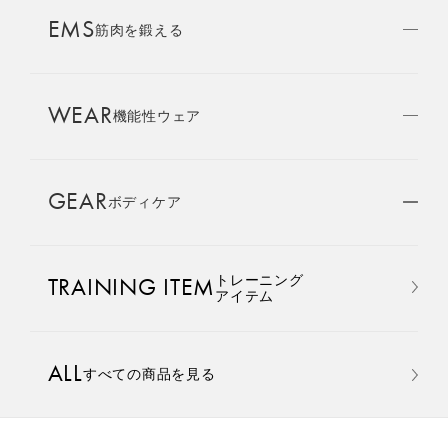
AMBASSADOR
EMS
ブランド
筋肉を鍛える
パートナー
WEAR
SIXPAD APP
機能性ウェア
SIXPADアプリ
GEAR
ボディケア
COLUMN
コラム
おすすめ
おすすめ
トレーニング
TRAINING ITEM
LARGE ORDER
アイテム
⼤⼝注⽂窓⼝
Core Belt 2
Medical Core
手軽に、パワフルに、進化。
大切な腰まわりを、 支えなが
ALL
すべての商品を見る
MULTI EMS
腹筋、脇腹、背筋下部を同時
らトレーニングする。
EMSの同時使用
に鍛える。