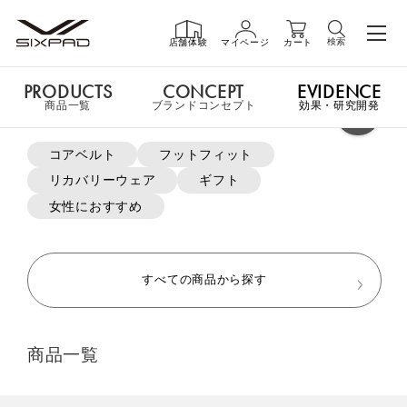
検索
店舗体験
マイページ
カート
PRODUCTS
CONCEPT
EVIDENCE
PRODUCTS
商品一覧
商品一覧
ブランドコンセプト
効果・研究開発
よく検索されているキーワード
コアベルト
フットフィット
申し訳ございません。この商品には詳細情報がありません。
リカバリーウェア
ギフト
GIFT
ギフト
女性におすすめ
MTG ONLINESHOP ホームへ
SHOP
店舗一覧
すべての商品から探す
おすすめ商品・新商品はこちら
LIVE SHOPPING
ライブ
商品一覧
ショッピング