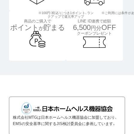
※100円（税込）につき1ポイント、
ラン
※ご利用には条件が
クアップで還元率アップ
LINE ID連携で総額
商品のご購入で
6,500
OFF
ポイント
貯まる
円分
が
クーポンプレゼント
株式会社MTGは日本ホームヘルス機器協会に加盟しており、
EMSの安全基準に関するJIS検討委員会に参画しています。