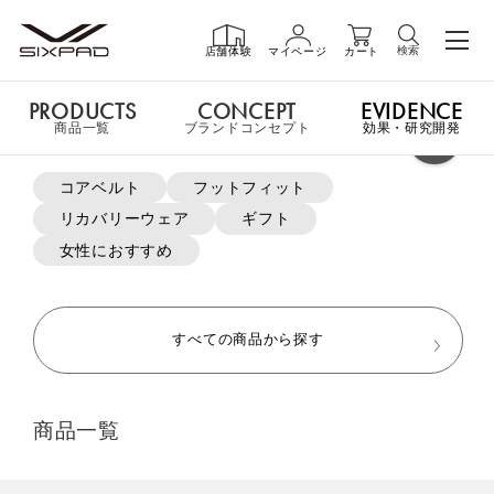
検索
店舗体験
マイページ
カート
PRODUCTS
CONCEPT
EVIDENCE
PRODUCTS
商品一覧
商品一覧
ブランドコンセプト
効果・研究開発
よく検索されているキーワード
コアベルト
フットフィット
申し訳ございません。この商品には詳細情報がありません。
リカバリーウェア
ギフト
GIFT
ギフト
女性におすすめ
MTG ONLINESHOP ホームへ
SHOP
店舗一覧
すべての商品から探す
おすすめ商品・新商品はこちら
LIVE SHOPPING
ライブ
商品一覧
ショッピング