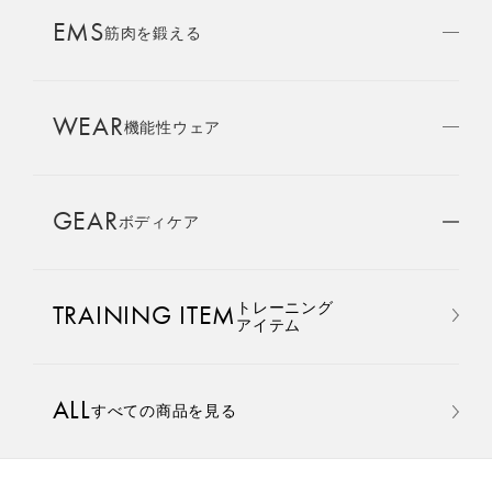
AMBASSADOR
EMS
ブランド
筋肉を鍛える
パートナー
WEAR
SIXPAD APP
機能性ウェア
SIXPADアプリ
GEAR
ボディケア
COLUMN
コラム
おすすめ
おすすめ
トレーニング
TRAINING ITEM
LARGE ORDER
アイテム
⼤⼝注⽂窓⼝
Core Belt 2
Medical Core
手軽に、パワフルに、進化。
大切な腰まわりを、 支えなが
ALL
すべての商品を見る
MULTI EMS
腹筋、脇腹、背筋下部を同時
らトレーニングする。
EMSの同時使用
に鍛える。