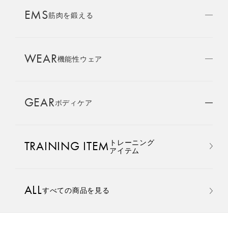
AMBASSADOR
EMS
ブランド
筋肉を鍛える
パートナー
WEAR
SIXPAD APP
機能性ウェア
SIXPADアプリ
GEAR
ボディケア
COLUMN
コラム
おすすめ
おすすめ
トレーニング
TRAINING ITEM
LARGE ORDER
アイテム
⼤⼝注⽂窓⼝
Core Belt 2
Medical Core
手軽に、パワフルに、進化。
大切な腰まわりを、 支えなが
ALL
すべての商品を見る
MULTI EMS
腹筋、脇腹、背筋下部を同時
らトレーニングする。
EMSの同時使用
に鍛える。