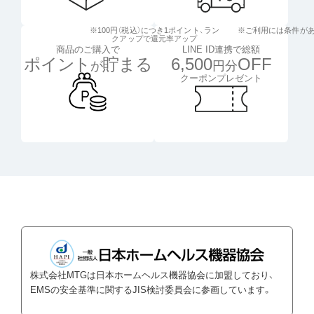
※100円（税込）につき1ポイント、
ラン
※ご利用には条件が
クアップで還元率アップ
LINE ID連携で総額
商品のご購入で
6,500
OFF
ポイント
貯まる
円分
が
クーポンプレゼント
株式会社MTGは日本ホームヘルス機器協会に加盟しており、
EMSの安全基準に関するJIS検討委員会に参画しています。