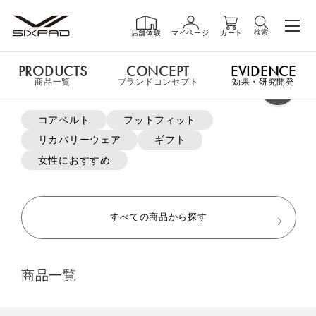
検索
店舗体験
マイページ
カート
PRODUCTS
CONCEPT
EVIDENCE
PRODUCTS
商品一覧
商品一覧
ブランドコンセプト
効果・研究開発
よく検索されているキーワード
コアベルト
フットフィット
申し訳ございません。この商品には詳細情報がありません。
リカバリーウェア
ギフト
GIFT
ギフト
女性におすすめ
MTG ONLINESHOP ホームへ
SHOP
店舗一覧
すべての商品から探す
おすすめ商品・新商品はこちら
LIVE SHOPPING
ライブ
商品一覧
ショッピング