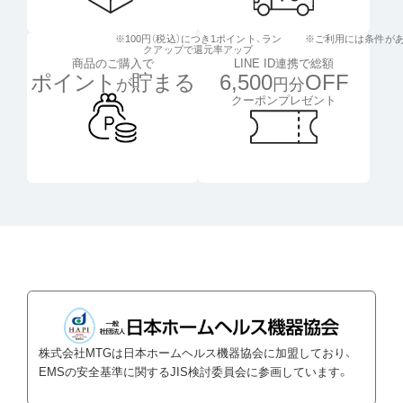
※100円（税込）につき1ポイント、
ラン
※ご利用には条件が
クアップで還元率アップ
LINE ID連携で総額
商品のご購入で
6,500
OFF
ポイント
貯まる
円分
が
クーポンプレゼント
株式会社MTGは日本ホームヘルス機器協会に加盟しており、
EMSの安全基準に関するJIS検討委員会に参画しています。