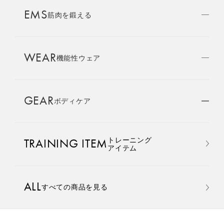
AMBASSADOR
EMS
ブランド
筋肉を鍛える
パートナー
WEAR
SIXPAD APP
機能性ウェア
SIXPADアプリ
GEAR
ボディケア
COLUMN
コラム
おすすめ
おすすめ
トレーニング
TRAINING ITEM
LARGE ORDER
アイテム
⼤⼝注⽂窓⼝
Core Belt 2
Medical Core
手軽に、パワフルに、進化。
大切な腰まわりを、 支えなが
ALL
すべての商品を見る
MULTI EMS
腹筋、脇腹、背筋下部を同時
らトレーニングする。
EMSの同時使用
に鍛える。