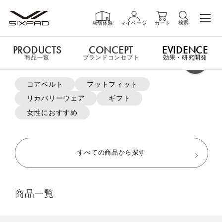
検索
店舗体験
マイページ
カート
PRODUCTS
CONCEPT
EVIDENCE
PRODUCTS
商品一覧
商品一覧
ブランドコンセプト
効果・研究開発
よく検索されているキーワード
コアベルト
フットフィット
申し訳ございません。この商品には詳細情報がありません。
リカバリーウェア
ギフト
GIFT
ギフト
女性におすすめ
MTG ONLINESHOP ホームへ
SHOP
店舗一覧
すべての商品から探す
おすすめ商品・新商品はこちら
LIVE SHOPPING
ライブ
商品一覧
ショッピング