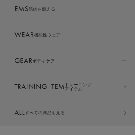
AMBASSADOR
EMS
ブランド
筋肉を鍛える
パートナー
WEAR
SIXPAD APP
機能性ウェア
SIXPADアプリ
GEAR
ボディケア
COLUMN
コラム
TRAINING ITEM
トレーニング
LARGE ORDER
アイテム
⼤⼝注⽂窓⼝
ジップパーカー ＆ テーパードパン
ALL
ツ 上下セット
すべての商品を見る
MULTI EMS
EMSの同時使用
カラー：ブラック