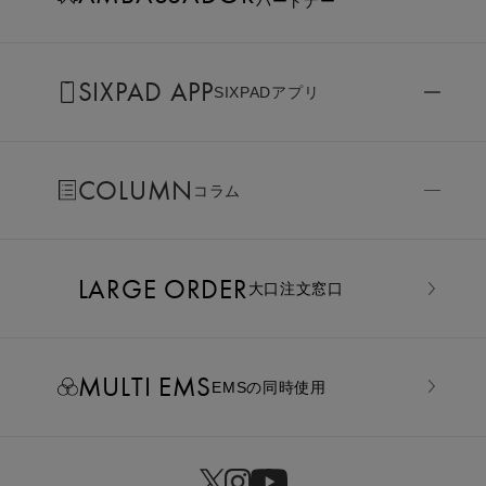
パートナー
SIXPAD APP
SIXPADアプリ
COLUMN
コラム
LARGE ORDER
⼤⼝注⽂窓⼝
MULTI EMS
EMSの同時使用