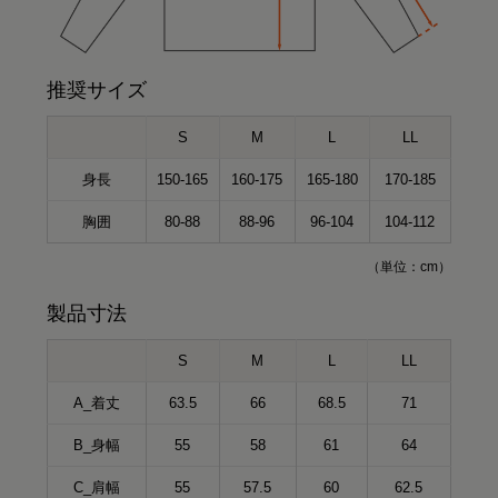
推奨サイズ
S
M
L
LL
身長
150-165
160-175
165-180
170-185
胸囲
80-88
88-96
96-104
104-112
（単位：cm）
製品寸法
S
M
L
LL
A_着丈
63.5
66
68.5
71
B_身幅
55
58
61
64
C_肩幅
55
57.5
60
62.5