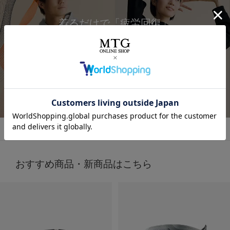
着るだけで「疲労回復」
今話題の
着るだけで「疲労回復」ができるウェア！✨
気になってた “リカバリーウェア”🛏
すごくない？
お家でのまったり時間にも着れるし普通にお出かけコーデ
着るだけで「疲労回復」
にも使える！🥰
毎日の疲れにぴったりなウェア✨😆
🩶血行促進
詳しくはこちら
🩶疲労回復
子育てで毎日くたくたな身体を労わりたいけど時間がない
🩶筋肉のハリ・コリの緩和
時に、
🩶筋肉の疲れを軽減
これは着るだけで、疲労回復できるらしいからすごい嬉し
日々の疲れを和らげてくれるんだって！
い🥹
天然鉱石を糸に練りこんで作られた特殊繊維だから
肌触りもいいから着ていて楽なのもいいいよね🫶❤️
天然鉱石が身体から放出される遠赤外線（体温）を輻射
おすすめ商品・新商品はこちら
（ふくしゃ）することで血行促進してくれるみたい🫶😉
外出でも全然着れちゃうデザイン🤍
@sixpad_official
3歳児の抱っこマンがいる生活してて
毎日肩こりが友達だからこれ着るにふさわしすぎる😇✨
#PR #SIXPAD
着心地もめっちゃよきだよ❤️‍🔥
#シックスパッド