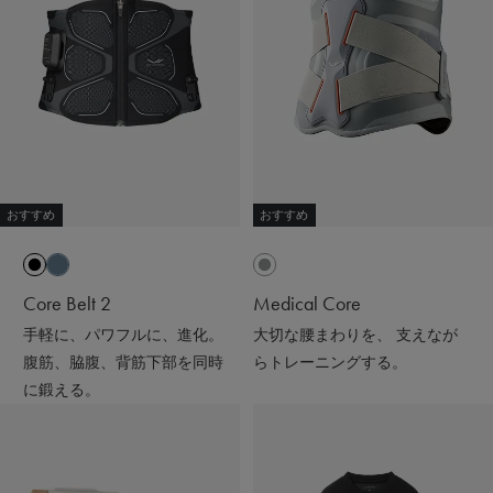
#リカバリーウェア
#PR
#着るだけで疲労回復
#SIXPAD
#シックスパッド
#着るだけで疲労回復
#リカバリーウェア
#スウェットコーデ#ワンマイルウェア#パーカー
#アラフォーファッション#ワントーンコーデ
#ブラックコーデ#ニット帽#ママコーデ
おすすめ
おすすめ
Core Belt 2
Medical Core
手軽に、パワフルに、進化。
大切な腰まわりを、 支えなが
腹筋、脇腹、背筋下部を同時
らトレーニングする。
に鍛える。