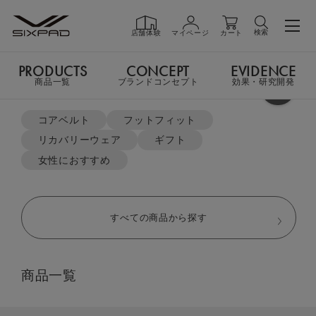
検索
店舗体験
マイページ
カート
PRODUCTS
CONCEPT
EVIDENCE
PRODUCTS
商品一覧
商品一覧
ブランドコンセプト
効果・研究開発
よく検索されているキーワード
TOP
リカバリーウェア
ジップパーカー＆テーパードパンツ セット
コアベルト
フットフィット
リカバリーウェア
ギフト
GIFT
ギフト
女性におすすめ
SHOP
店舗一覧
すべての商品から探す
LIVE SHOPPING
ライブ
商品一覧
ショッピング