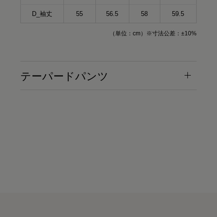
D_袖丈
55
56.5
58
59.5
（単位：cm）※寸法公差：±10%
テーパードパンツ