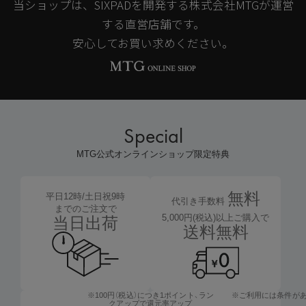
当ショップは、SIXPADを開発する株式会社MTGが運営
する直営店舗です。
安心してお買い求めください。
Special
MTG公式オンラインショップ限定特典
無料
平日12時/土日祝9時
代引き手数料
までのご注文で
5,000円(税込)以上ご購入で
当日出荷
送料無料
※100円（税込）につき1ポイント、
ラン
※ご利用には条件が
クアップで還元率アップ