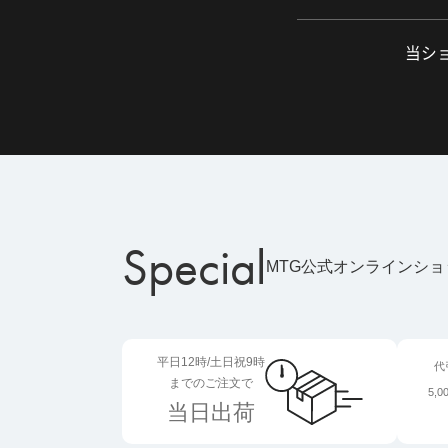
当ショ
Special
MTG公式オンラインシ
平日12時/土日祝9時
代
までのご注文で
5,
当日出荷