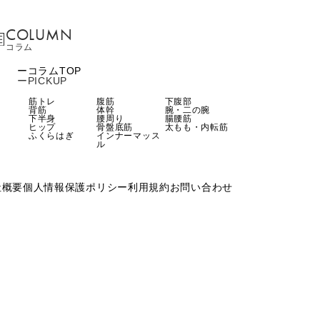
COLUMN
コラム
コラムTOP
PICKUP
筋トレ
腹筋
下腹部
背筋
体幹
腕・二の腕
下半身
腰周り
腸腰筋
ヒップ
骨盤底筋
太もも・内転筋
ふくらはぎ
インナーマッス
ル
社概要
個人情報保護ポリシー
利用規約
お問い合わせ