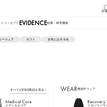
店
EVIDENCE
ンドコンセプト
効果・研究開発
リーウェア
ギフト
女性におすすめ
報がありません。
WEAR
機能性ウェア
すべてのEMS商品を見る
MTG ONLINESHOP ホームへ
Medical Core
Recovery
メディカルコア
リカバリーウ
Leg Belt 2
Cool Item
レッグベルト２
冷感アイテム
WEAR
機能性ウェア
すべてのEMS商品を見る
GEAR
ら
Perine Fit
ボディケア
ペリネフィット
Medical Core
Recovery
Power Gu
メディカルコア
リカバリーウ