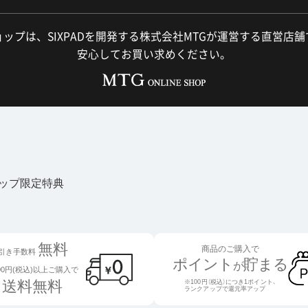
ップは、SIXPADを開発する株式会社MTGが運営する直営店
安心してお買い求めください。
ョップ限定特典
無料
商品のご購入で
引き手数料
ポイント
貯まる
が
000円(税込)以上ご購入で
送料無料
※100円（税込）につき1ポイント、
ランクアップで還元率アップ