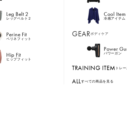
Hip Fit
パワーガン
ヒップフィット
Leg Belt 2
Cool Item
TRAINING ITEM
トレー
レッグベルト２
冷感アイテム
ALL
GEAR
すべての商品を見る
Perine Fit
ボディケア
ペリネフィット
Power Gu
BASSADOR
SIXPAD APP
Hip Fit
パワーガン
おすすめ
キャンペーン中
おすすめ
ンド
パートナー
SIXPADアプリ
ヒップフィット
TRAINING ITEM
GE ORDER
SIXPAD CLUB
トレー
Foot Fit 3
Recovery Wear Series
Leg Bel
注⽂窓⼝
SIXPAD Health Coach
ALL
を、 支
足裏からふくらはぎを
着るだけで質の高い疲
巻いて
すべての商品を見る
TI EMS
SIXPAD アプリ
ニング
効率的に鍛える。足の
労回復を実現。
の筋ト
の同時使用
筋トレに。