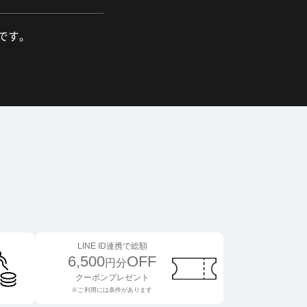
舗です。
LINE ID連携で総額
6,500
OFF
円分
クーポンプレゼント
※ご利用には条件があります