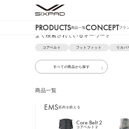
PRODUCTS
CONCEPT
商品一覧
ブラ
PRODUCTS
よく検索されているキーワード
商品一覧
コアベルト
フットフィット
リカバ
申し訳ございません。この商品には詳細情
EMS
筋肉を鍛える
すべての商品から探す
Core Belt 2
コアベルト２
商品一覧
Foot Fit 3
フットフィット３
EMS
筋肉を鍛える
おすすめ商品・新商品はこち
Core Hip
コアヒップ
Core Belt 2
コアベルト２