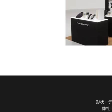
形状・デ
弊社