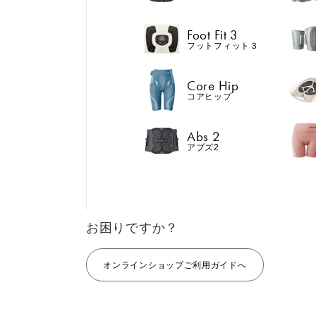
Abs 2
アブズ2
Foot Fit 3
フットフィット３
Core Hip
コアヒップ
GIFT
AM
ギフト
SHOP
Abs 2
おすすめ
おすすめ
ブラ
アブズ2
店舗一覧
LIVE SHOPPING
LAR
ライブ
ショッピング
Core Belt 2
Medical Core
⼤⼝
手軽に、パワフルに、
大切な腰まわり
MUL
進化。腹筋、脇腹、背
えながらトレー
EMS
お困りですか？
筋下部を同時に鍛え
する。
る。
オンラインショップご利用ガイドへ