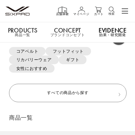
検索
店舗体験
マイページ
カート
PRODUCTS
CONCEPT
EVIDENCE
PRODUCTS
商品一覧
商品一覧
ブランドコンセプト
効果・研究開発
よく検索されているキーワード
コアベルト
フットフィット
申し訳ございません。この商品には詳細情報がありません。
リカバリーウェア
ギフト
GIFT
ギフト
女性におすすめ
MTG ONLINESHOP ホームへ
SHOP
店舗一覧
すべての商品から探す
おすすめ商品・新商品はこちら
LIVE SHOPPING
ライブ
商品一覧
ショッピング