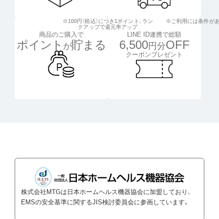
※100円（税込）につき1ポイント、
ラン
※ご利用には条件が
クアップで還元率アップ
LINE ID連携で総額
商品のご購入で
6,500
OFF
ポイント
貯まる
円分
が
クーポンプレゼント
株式会社MTGは日本ホームヘルス機器協会に加盟しており、
EMSの安全基準に関するJIS検討委員会に参画しています。