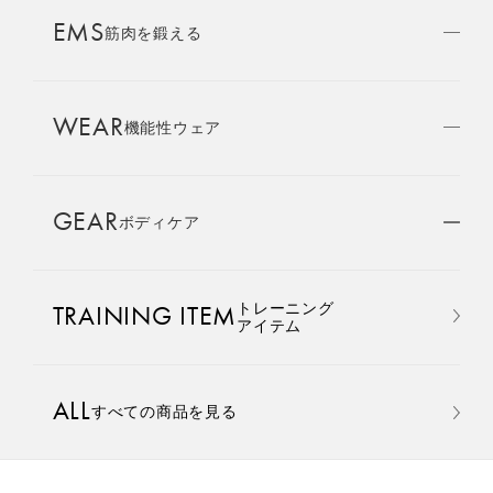
AMBASSADOR
EMS
ブランド
筋肉を鍛える
パートナー
WEAR
SIXPAD APP
機能性ウェア
SIXPADアプリ
GEAR
ボディケア
COLUMN
コラム
おすすめ
おすすめ
トレーニング
TRAINING ITEM
LARGE ORDER
アイテム
⼤⼝注⽂窓⼝
Core Belt 2
Medical Core
手軽に、パワフルに、進化。
大切な腰まわりを、 支えなが
ALL
すべての商品を見る
MULTI EMS
腹筋、脇腹、背筋下部を同時
らトレーニングする。
EMSの同時使用
に鍛える。