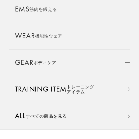
AMBASSADOR
EMS
ブランド
筋肉を鍛える
パートナー
WEAR
SIXPAD APP
機能性ウェア
SIXPADアプリ
GEAR
ボディケア
COLUMN
コラム
おすすめ
おすすめ
トレーニング
TRAINING ITEM
LARGE ORDER
アイテム
⼤⼝注⽂窓⼝
Core Belt 2
Medical Core
手軽に、パワフルに、進化。
大切な腰まわりを、 支えなが
ALL
すべての商品を見る
MULTI EMS
腹筋、脇腹、背筋下部を同時
らトレーニングする。
EMSの同時使用
に鍛える。