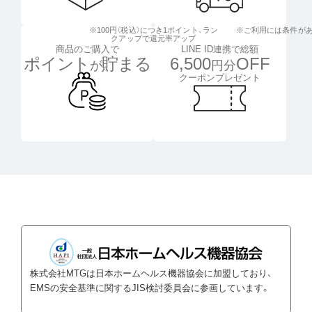
※100円（税込）につき1ポイント、
ラン
※ご利用には条件が
クアップで還元率アップ
LINE ID連携で総額
商品のご購入で
6,500
OFF
ポイント
貯まる
円分
が
クーポンプレゼント
株式会社MTGは日本ホームヘルス機器協会に加盟しており、
EMSの安全基準に関するJIS検討委員会に参画しています。