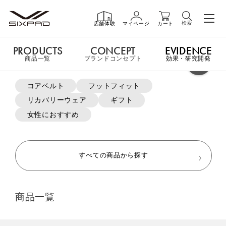
検索
店舗体験
マイページ
カート
PRODUCTS
CONCEPT
EVIDENCE
PRODUCTS
商品一覧
商品一覧
ブランドコンセプト
効果・研究開発
よく検索されているキーワード
コアベルト
フットフィット
申し訳ございません。この商品には詳細情報がありません。
リカバリーウェア
ギフト
GIFT
ギフト
女性におすすめ
MTG ONLINESHOP ホームへ
SHOP
店舗一覧
すべての商品から探す
おすすめ商品・新商品はこちら
LIVE SHOPPING
ライブ
商品一覧
ショッピング