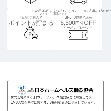
※100円（税込）につき1ポイント、
ラン
※ご利用には条件が
クアップで還元率アップ
LINE ID連携で総額
商品のご購入で
6,500
OFF
ポイント
貯まる
円分
が
クーポンプレゼント
株式会社MTGは日本ホームヘルス機器協会に加盟しており、
EMSの安全基準に関するJIS検討委員会に参画しています。