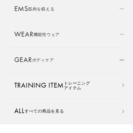
AMBASSADOR
EMS
ブランド
筋肉を鍛える
パートナー
WEAR
SIXPAD APP
機能性ウェア
SIXPADアプリ
GEAR
ボディケア
COLUMN
コラム
おすすめ
おすすめ
トレーニング
TRAINING ITEM
LARGE ORDER
アイテム
⼤⼝注⽂窓⼝
Core Belt 2
Medical Core
手軽に、パワフルに、進化。
大切な腰まわりを、 支えなが
ALL
すべての商品を見る
MULTI EMS
腹筋、脇腹、背筋下部を同時
らトレーニングする。
EMSの同時使用
に鍛える。