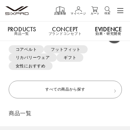
検索
店舗体験
マイページ
カート
PRODUCTS
CONCEPT
EVIDENCE
PRODUCTS
商品一覧
商品一覧
ブランドコンセプト
効果・研究開発
よく検索されているキーワード
コアベルト
フットフィット
申し訳ございません。この商品には詳細情報がありません。
リカバリーウェア
ギフト
GIFT
ギフト
女性におすすめ
MTG ONLINESHOP ホームへ
SHOP
店舗一覧
すべての商品から探す
おすすめ商品・新商品はこちら
LIVE SHOPPING
ライブ
商品一覧
ショッピング