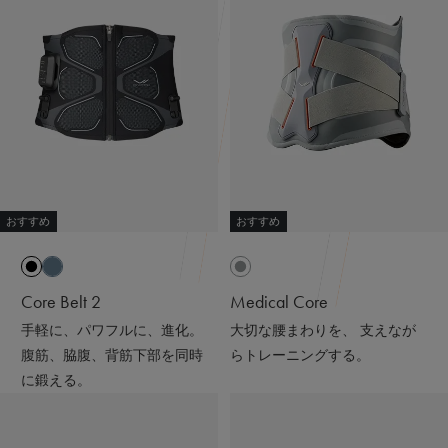
ると輻射（ふくしゃ）することで血行促進してくれるんだ
って😉
※天然鉱石を原料とした高純度セラミック（非金属）を練
り込んだ特殊繊維「Mediculation®️（メディキュレーショ
ン）」のこと
他にも、筋肉のハリ・コリの緩和、筋肉の疲れを軽減して
くれるなど、日々の疲れや緊張を和らげてくれる優れもの
❤️
おすすめ
おすすめ
着心地も抜群なんだよー😍
ストレッチがきいていて吸水速乾性もあって
接触冷感で肌触りも良いの🫶🏻💭
Core Belt 2
Medical Core
@sixpad_official
手軽に、パワフルに、進化。
大切な腰まわりを、 支えなが
ギフトにもおすすめだよ🎁💝
腹筋、脇腹、背筋下部を同時
らトレーニングする。
に鍛える。
#PR #SIXPAD #シックスパッド #リカバリーウェア #着る
だけで疲労回復