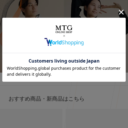
⭐⭐⭐
.
着るだけで「疲労回復」
オールブラックにブルーニットで差し色に🩵
最近よく目にする〝リカバリーウェア〟って
インナーの黒Tシャツは、 @sixpad_official のリカバリー
みんな着てる？
☺
ウェア
冬にも大活躍したロングスリーブ
今私が着ているポロシャツがそうなの❣️
今回は春用にハーフスリーブをGET！
着心地もよくて、👨とシェアして使ってる
SIXPAD リカバリーウェア
詳しくはこちら
⬜
【シックスパッド リカバリーウェア ポロシャツ】
SSは新色もでるみたい！
4/15までに予約すると、オリジナルアイテムもGETできる
何がすごいって、着るだけで血行を促進して、
そうなので、気になる人はチェックしてみてね✔
質の高い疲労回復を実現する一般医療機器のウェアなんだ
⬜
よ😭🤝✨
#PR #SIXPAD #シックスパッド #リカバリーウェア #着る
だけで疲労回復
おすすめ商品・新商品はこちら
その仕組みが、天然鉱石を練りこんだ特殊繊維、
Mediculation®️（メディキュレーション）※を使用した生
地だから🧵
天然鉱石が身体から放出される遠赤外線（体温）をぐるぐ