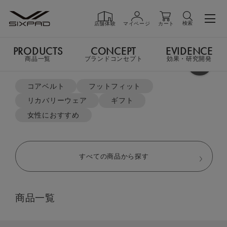
検索
店舗体験
マイページ
カート
PRODUCTS
CONCEPT
EVIDENCE
PRODUCTS
商品一覧
商品一覧
ブランドコンセプト
効果・研究開発
よく検索されているキーワード
TOP
リカバリーウェア
オーバーサイズTシャツ＆ハーフパンツセット
コアベルト
フットフィット
リカバリーウェア
ギフト
GIFT
ギフト
女性におすすめ
SHOP
店舗一覧
すべての商品から探す
LIVE SHOPPING
ライブ
商品一覧
ショッピング