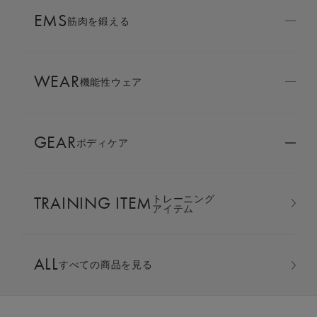
AMBASSADOR
EMS
ブランド
筋肉を鍛える
パートナー
WEAR
SIXPAD APP
機能性ウェア
SIXPADアプリ
GEAR
ボディケア
COLUMN
コラム
TRAINING ITEM
トレーニング
LARGE ORDER
アイテム
⼤⼝注⽂窓⼝
オーバーサイズTシャツ ＆ ハ
ALL
すべての商品を見る
ーフパンツ 上下セット
MULTI EMS
EMSの同時使用