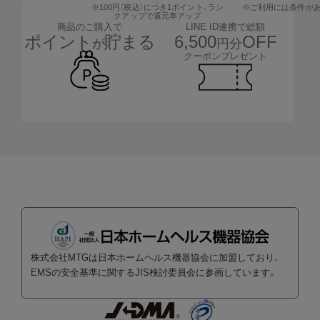
※100円（税込）につき1ポイント、
ラン
※ご利用には条件が
クアップで還元率アップ
LINE ID連携で総額
商品のご購入で
6,500
OFF
ポイント
貯まる
円分
が
クーポンプレゼント
株式会社MTGは日本ホームヘルス機器協会に加盟しており、
EMSの安全基準に関するJIS検討委員会に参画しています。