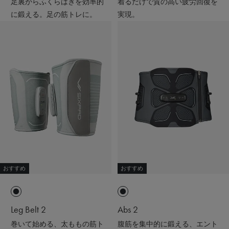
足裏からふくらはぎを効率的
着るだけで質の高い疲労回復を
に鍛える。足の筋トレに。
実現。
おすすめ
おすすめ
Leg Belt 2
Abs 2
巻いて始める、太ももの筋ト
腹筋を集中的に鍛える、エント