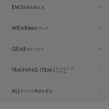
AMBASSADOR
EMS
ブランド
筋肉を鍛える
パートナー
WEAR
SIXPAD APP
機能性ウェア
SIXPADアプリ
GEAR
ボディケア
COLUMN
コラム
TRAINING ITEM
トレーニング
LARGE ORDER
アイテム
⼤⼝注⽂窓⼝
オーバーサイズTシャツ ＆ ジ
ALL
すべての商品を見る
MULTI EMS
EMSの同時使用
ョガーパンツ 上下セット