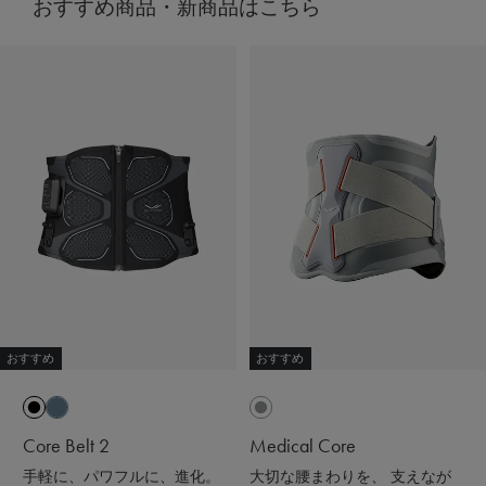
おすすめ商品・新商品はこちら
天然鉱石が身体から放出される遠赤外線（体温）をぐるぐ
ると輻射（ふくしゃ）することで血行促進してくれるんだ
って😉
※天然鉱石を原料とした高純度セラミック（非金属）を練
り込んだ特殊繊維「Mediculation®️（メディキュレーショ
ン）」のこと
他にも、筋肉のハリ・コリの緩和、筋肉の疲れを軽減して
くれるなど、日々の疲れや緊張を和らげてくれる優れもの
❤️
着心地も抜群なんだよー😍
ストレッチがきいていて吸水速乾性もあって
接触冷感で肌触りも良いの🫶🏻💭
おすすめ
おすすめ
@sixpad_official
ギフトにもおすすめだよ🎁💝
Core Belt 2
Medical Core
#PR #SIXPAD #シックスパッド #リカバリーウェア #着る
手軽に、パワフルに、進化。
大切な腰まわりを、 支えなが