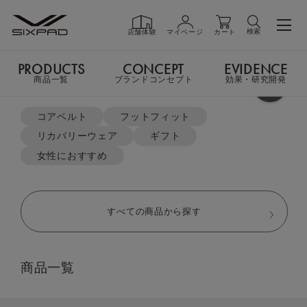
検索
店舗体験
マイページ
カート
PRODUCTS
CONCEPT
EVIDENCE
PRODUCTS
商品一覧
商品一覧
ブランドコンセプト
効果・研究開発
よく検索されているキーワード
TOP
リカバリーウェア
コアベルト
フットフィット
オーバーサイズTシャツ＆ジョガーパンツセット
リカバリーウェア
ギフト
GIFT
ギフト
女性におすすめ
SHOP
店舗一覧
すべての商品から探す
LIVE SHOPPING
ライブ
商品一覧
ショッピング