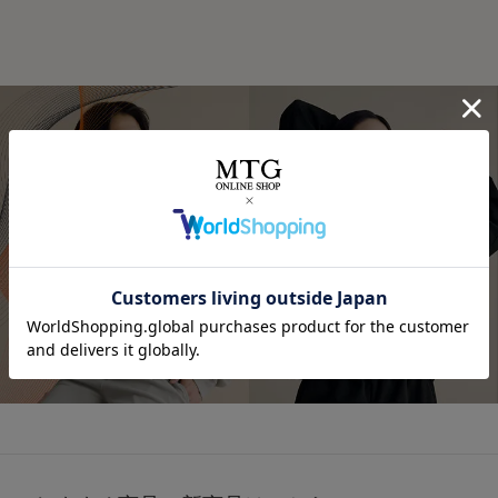
⭐⭐⭐
.
オールブラックにブルーニットで差し色に🩵
最近よく目にする〝リカバリーウェア〟って
インナーの黒Tシャツは、 @sixpad_official のリカバリー
みんな着てる？
☺
着るだけで「疲労回復」
ウェア
冬にも大活躍したロングスリーブ
今私が着ているポロシャツがそうなの❣️
今回は春用にハーフスリーブをGET！
着心地もよくて、👨とシェアして使ってる
SIXPAD リカバリーウェア
⬜
【シックスパッド リカバリーウェア ポロシャツ】
SSは新色もでるみたい！
4/15までに予約すると、オリジナルアイテムもGETできる
詳しくはこちら
何がすごいって、着るだけで血行を促進して、
そうなので、気になる人はチェックしてみてね✔
質の高い疲労回復を実現する一般医療機器のウェアなんだ
⬜
よ😭🤝✨
#PR #SIXPAD #シックスパッド #リカバリーウェア #着る
だけで疲労回復
その仕組みが、天然鉱石を練りこんだ特殊繊維、
Mediculation®️（メディキュレーション）※を使用した生
地だから🧵