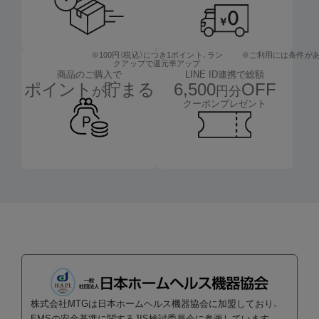
※100円（税込）につき1ポイント、
ラン
※ご利用には条件が
クアップで還元率アップ
LINE ID連携で総額
商品のご購入で
6,500
OFF
ポイント
貯まる
円分
が
クーポンプレゼント
株式会社MTGは日本ホームヘルス機器協会に加盟しており、
EMSの安全基準に関するJIS検討委員会に参画しています。