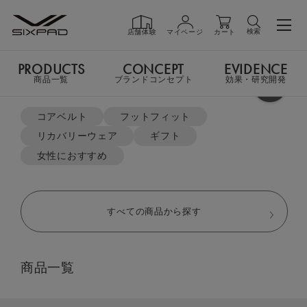
検索
店舗体験
マイページ
カート
PRODUCTS
CONCEPT
EVIDENCE
PRODUCTS
商品一覧
商品一覧
ブランドコンセプト
効果・研究開発
よく検索されているキーワード
TOP
リカバリーウェア
ポロシャツ＆テーパードパンツセット
コアベルト
フットフィット
リカバリーウェア
ギフト
GIFT
ギフト
女性におすすめ
SHOP
店舗一覧
すべての商品から探す
LIVE SHOPPING
ライブ
商品一覧
ショッピング