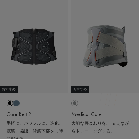
天然鉱石が身体から放出される遠赤外線（体温）をぐるぐ
ると輻射（ふくしゃ）することで血行促進してくれるんだ
って😉
※天然鉱石を原料とした高純度セラミック（非金属）を練
り込んだ特殊繊維「Mediculation®️（メディキュレーショ
ン）」のこと
他にも、筋肉のハリ・コリの緩和、筋肉の疲れを軽減して
くれるなど、日々の疲れや緊張を和らげてくれる優れもの
❤️
着心地も抜群なんだよー😍
ストレッチがきいていて吸水速乾性もあって
おすすめ
おすすめ
接触冷感で肌触りも良いの🫶🏻💭
@sixpad_official
Core Belt 2
Medical Core
ギフトにもおすすめだよ🎁💝
手軽に、パワフルに、進化。
大切な腰まわりを、 支えなが
#PR #SIXPAD #シックスパッド #リカバリーウェア #着る
腹筋、脇腹、背筋下部を同時
らトレーニングする。
だけで疲労回復
に鍛える。