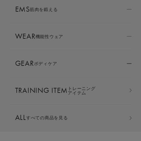
AMBASSADOR
EMS
ブランド
筋肉を鍛える
パートナー
WEAR
SIXPAD APP
機能性ウェア
SIXPADアプリ
GEAR
ボディケア
COLUMN
コラム
TRAINING ITEM
トレーニング
LARGE ORDER
アイテム
⼤⼝注⽂窓⼝
ポロシャツ ＆ テーパードパン
ALL
すべての商品を見る
ツ 上下セット
MULTI EMS
EMSの同時使用