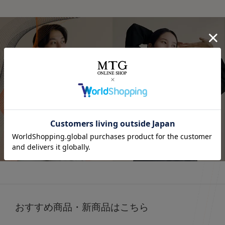
⭐⭐⭐
.
オールブラックにブルーニットで差し色に🩵
最近よく目にする〝リカバリーウェア〟って
着るだけで「疲労回復」
インナーの黒Tシャツは、 @sixpad_official のリカバリー
みんな着てる？
☺
ウェア
冬にも大活躍したロングスリーブ
今私が着ているポロシャツがそうなの❣️
今回は春用にハーフスリーブをGET！
着心地もよくて、👨とシェアして使ってる
SIXPAD リカバリーウェア
⬜
【シックスパッド リカバリーウェア ポロシャツ】
SSは新色もでるみたい！
詳しくはこちら
4/15までに予約すると、オリジナルアイテムもGETできる
何がすごいって、着るだけで血行を促進して、
そうなので、気になる人はチェックしてみてね✔
質の高い疲労回復を実現する一般医療機器のウェアなんだ
⬜
よ😭🤝✨
#PR #SIXPAD #シックスパッド #リカバリーウェア #着る
だけで疲労回復
その仕組みが、天然鉱石を練りこんだ特殊繊維、
Mediculation®️（メディキュレーション）※を使用した生
おすすめ商品・新商品はこちら
地だから🧵