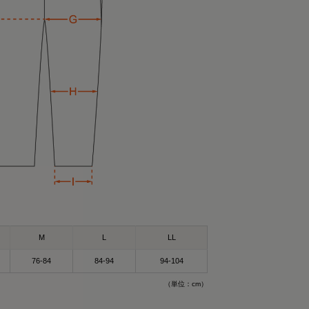
）Mサイズ
ツ（ブラック）
M
L
LL
バリーウェア〟って
76-84
84-94
94-104
ットで差し色に🩵
（単位：cm）
pad_official の
がそうなの❣️