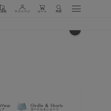
検索
舗体験
マイページ
カート
ヘルプ
 Wear
Girdle ＆ Shorts
ェア
ガードル＆ショーツ
ジョガーパンツ 上下セット
 Wear
Girdle ＆ Shorts
n
ェア
ガードル＆ショーツ