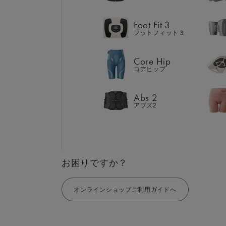
Abs 2
アブズ2
Foot Fit 3
フットフィット３
Core Hip
コアヒップ
GIFT
AM
ギフト
SHOP
Abs 2
ブラ
アブズ2
店舗一覧
LIVE SHOPPING
LAR
ライブ
ショッピング
⼤⼝
MUL
EMS
お困りですか？
オンラインショップご利用ガイドへ