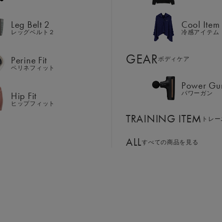
Hip Fit
パワーガン
ヒップフィット
Leg Belt 2
Cool Item
TRAINING ITEM
トレー
レッグベルト２
冷感アイテム
ALL
GEAR
すべての商品を見る
Perine Fit
ボディケア
ペリネフィット
Power Gu
BASSADOR
SIXPAD APP
サイズ：LL
Hip Fit
パワーガン
ンド
パートナー
SIXPADアプリ
ヒップフィット
SIXPAD CLUB
TRAINING ITEM
GE ORDER
トレー
S
M
L
LL
SIXPAD Health Coach
注⽂窓⼝
SIXPAD アプリ
ALL
すべての商品を見る
TI EMS
￥21,483
の同時使用
お買い物