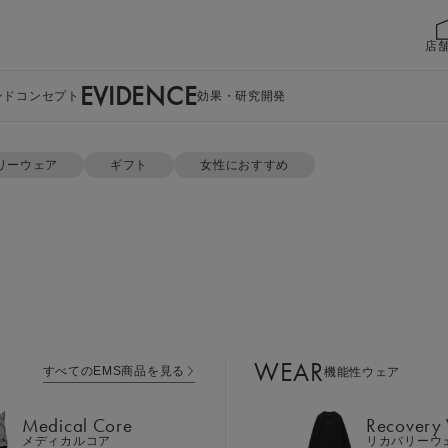
店
EVIDENCE
ンドコンセプト
効果・研究開発
ト
リーウェア
ギフト
女性におすすめ
WEAR
すべてのEMS商品を見る
機能性ウェア
Medical Core
Recovery
メディカルコア
リカバリーウ
ポロシャツ ＆ 
Leg Belt 2
Cool Item
レッグベルト２
冷感アイテム
WEAR
すべてのEMS商品を見る
機能性ウェア
GEAR
カラー：ブラック
Perine Fit
ボディケア
ペリネフィット
Medical Core
Recovery
Power Gu
メディカルコア
リカバリーウ