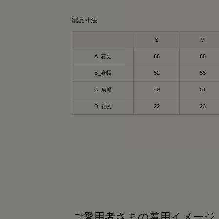
れ、実は“着るケア”ができるアイテムで
直、リカバリーウェアって寝るとき用のイ
行促進や疲労回復、筋肉のコリ緩和をサポ
ージがあったんだけど…
製品寸法
トしてくれるのが嬉しいポイント◎
れはストレッチ性もあって生地もしっかり
てるから、普通に私服としても着られるの
S
M
殊繊維「Mediculation®️」が使われていて
いい🙌🏻
温による遠赤外線を活かして
A_着丈
66
68
地よく身体をケアしてくれます🫶🏻
心地もかなり良くて、これからの季節はか
B_身幅
52
55
り出番増えそう。
かも❕
C_肩幅
49
51
水速乾でサラッと快適🩷
材には天然鉱石が練り込まれていて、体温
D_袖丈
22
23
トレッチ性ありで動きやすい🩷
輻射することで血行を促進してくれる仕組
段着としても使えるシンプルデザイン🩷
らしいです。
ているだけでケアできるのはありがた
ーバーサイズでゆるっと着れるから
…！
うち時間はもちろん、お出かけコーデにも
️✨
近デスクワークを再開して肩こりがつらい
で、これで少しでも楽になるといいな🫡
頑張る日”も“休む日”も
然に寄り添ってくれる1枚
☺
PR #SIXPAD #シックスパッド #リカバリー
ェア #疲労回復 #コンディショニング
ご愛用者さまの着用イメージ
PR #SIXPAD #シックスパッド #リカバリー