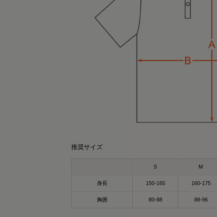
can 30代大人カジュアルコーデ
k.yuki
156cm
161cm
オーバーサイズTシャツ（ライトグレー）
ポロシャツ（ブラック）Sサイズ
推奨サイズ
Lサイズ
のポロシャツ、実は“リカバリーウェア”なん
るだけで、じんわり整う時間に🫧
S
M
す👕
身長
150-165
160-175
XPADの
回、SIXPADのリカバリーウェアを提供して
カバリーウェア オーバーサイズTシャツ✨
胸囲
80-88
88-96
ただきました！