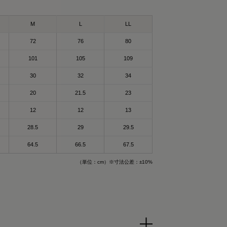
スリーブ
ア
M
L
LL
ブをGET！
リーウェア ポロシャ
ェアして使ってる
72
76
80
101
105
109
けで血行を促進し
、オリジナルアイテム
30
32
34
、気になる人はチェ
する一般医療機器の
20
21.5
23
12
12
13
クスパッド #リカバリー
を練りこんだ特殊繊
回復
28.5
29
29.5
（メディキュレーション）

64.5
66.5
67.5
される遠赤外線（体
（単位：cm）※寸法公差：±10%
ふくしゃ）すること
って😉
高純度セラミック
特殊繊維