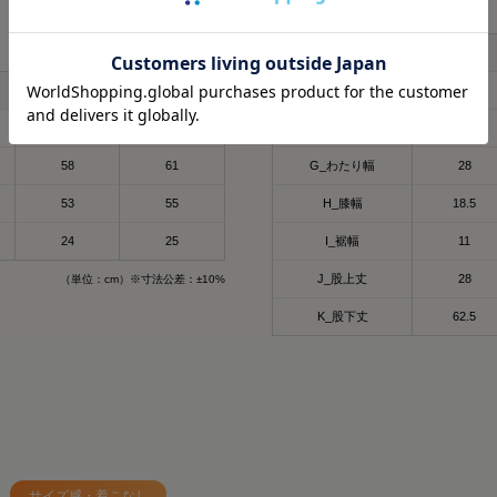
製品寸法
リカバリーウェア
冬にも大活躍したロング
SIXPAD リカバリーウェ
S
今回は春用にハーフスリー
【シックスパッド リカバ
着心地もよくて、👨とシ
ツ】
L
LL
E_ウエスト
68
⬜
70
72
F_ヒップ
97
SSは新色もでるみたい！
何がすごいって、着るだ
4/15までに予約すると
て、
58
61
G_わたり幅
28
もGETできるそうなので
質の高い疲労回復を実現
ックしてみてね✔
53
55
H_膝幅
18.5
ウェアなんだよ😭🤝✨
⬜
24
25
I_裾幅
11
#PR #SIXPAD #シッ
その仕組みが、天然鉱石
ウェア #着るだけで疲労
J_股上丈
28
（単位：cm）※寸法公差：±10%
維、Mediculation®️
※を使用した生地だから
K_股下丈
62.5
天然鉱石が身体から放出
温）をぐるぐると輻射（
で血行促進してくれるんだ
※天然鉱石を原料とした
（非金属）を練り込んだ
サイズ感・着こなし