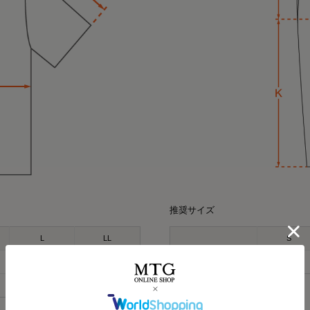
HARUMI
167cm
Waka
158cm
ポロシャツ（ホワイト
推奨サイズ
オーバーサイズTシャ
⭐⭐⭐
Mサイズ
L
LL
S
最近よく目にする〝リカ
165-180
170-185
ウエスト
68-76
.
みんな着てる？
☺
オールブラックにブルーニ
96-104
104-112
インナーの黒Tシャツは、 @six
今私が着ているポロシャツ
（単位：cm）