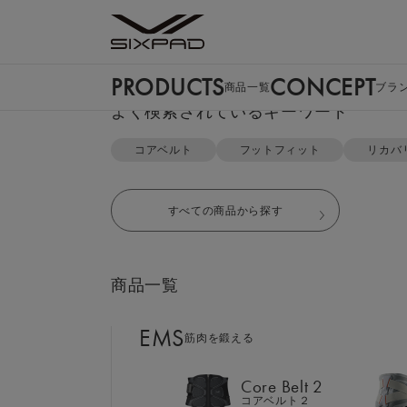
PRODUCTS
CONCEPT
商品一覧
ブラ
PRODUCTS
よく検索されているキーワード
商品一覧
TOP
リカバリーウェア
ポロシャツ＆ジョガーパンツセッ
コアベルト
フットフィット
リカバ
EMS
筋肉を鍛える
すべての商品から探す
Core Belt 2
コアベルト２
商品一覧
Foot Fit 3
フットフィット３
EMS
筋肉を鍛える
Core Hip
コアヒップ
Core Belt 2
コアベルト２