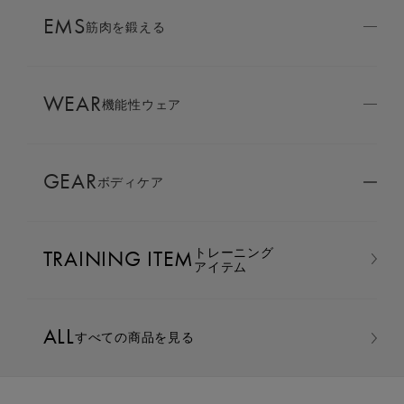
AMBASSADOR
EMS
ブランド
筋肉を鍛える
パートナー
WEAR
SIXPAD APP
機能性ウェア
SIXPADアプリ
GEAR
ボディケア
COLUMN
コラム
シックスパッド 骨盤底筋ケアガードル ピンクベ
トレーニング
TRAINING ITEM
LARGE ORDER
アイテム
⼤⼝注⽂窓⼝
ージュ L
カラー：ピンクベージュ
ALL
すべての商品を見る
MULTI EMS
EMSの同時使用