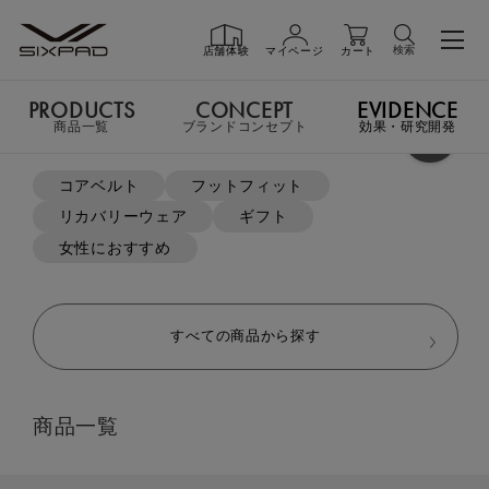
検索
店舗体験
マイページ
カート
PRODUCTS
CONCEPT
EVIDENCE
PRODUCTS
商品一覧
商品一覧
ブランドコンセプト
効果・研究開発
よく検索されているキーワード
コアベルト
フットフィット
リカバリーウェア
ギフト
GIFT
ギフト
女性におすすめ
SHOP
店舗一覧
すべての商品から探す
LIVE SHOPPING
ライブ
商品一覧
ショッピング