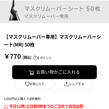
オールインワンクリーム
ザ リインベンションクリーム
「MDNA SKINとは」トップ
【マスクリムーバー専用】マスクリムーバーシ
ブランドコンセプト
ート(MR) 50枚
マドンナからのメッセージ
￥770
プロダクトコンセプト
8 ポイント
モンテカティーニ
お買い物かごに入れる
エムティーパルカ
M.T.PARCA
お気に入り
シェアする
モンテカクレイ
モンテカオイル
5,000円以上購入で送料無料
マグネティックフォース
平日12時/土日祝9時までのご注文で当日出荷