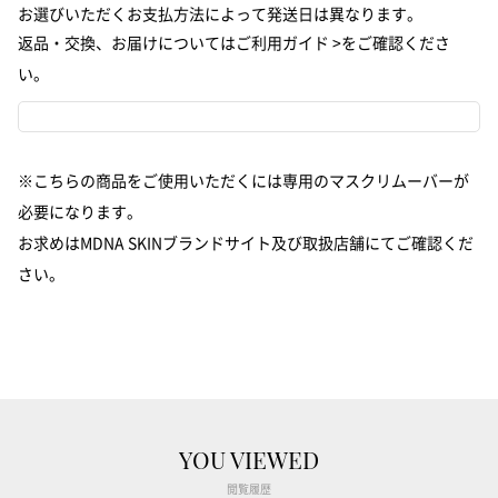
ディープデルマ導入
お選びいただくお支払方法によって発送日は異なります。
返品・交換、お届けについては
ご利用ガイド >
をご確認くださ
い。
AWESOME! in the Morning
お問い合わせ
※こちらの商品をご使用いただくには専用の
マスクリムーバー
が
必要になります。
お求めは
MDNA SKINブランドサイト
及び
取扱店舗
にてご確認くだ
さい。
YOU VIEWED
閲覧履歴