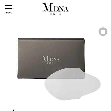
「商品」トップ
menu
オールインワンクリーム
マドンナシークレットクリーム528
洗顔料＆メイク落とし
ザ フェイスウォッシュ
化粧水
ザ ローズミスト
美容液
ザ セラム
クリーム
ザ フィニシングクリーム
クレイマスク
クロームクレイマスク
目もと用シートマスク
ザ アイマスク