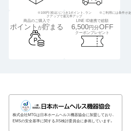
※100円（税込）につき1ポイント、
ラン
※ご利用には条件が
クアップで還元率アップ
LINE ID連携で総額
商品のご購入で
6,500
OFF
ポイント
貯まる
円分
が
クーポンプレゼント
株式会社MTGは日本ホームヘルス機器協会に加盟しており、
EMSの安全基準に関するJIS検討委員会に参画しています。