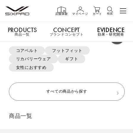
検索
店舗体験
マイページ
カート
PRODUCTS
CONCEPT
EVIDENCE
PRODUCTS
商品一覧
商品一覧
ブランドコンセプト
効果・研究開発
よく検索されているキーワード
コアベルト
フットフィット
申し訳ございません。この商品には詳細情報がありません。
リカバリーウェア
ギフト
GIFT
ギフト
女性におすすめ
MTG ONLINESHOP ホームへ
SHOP
店舗一覧
すべての商品から探す
おすすめ商品・新商品はこちら
LIVE SHOPPING
ライブ
商品一覧
ショッピング