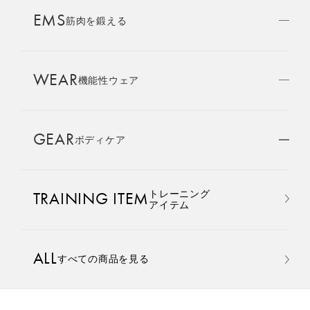
AMBASSADOR
EMS
ブランド
筋肉を鍛える
パートナー
WEAR
SIXPAD APP
機能性ウェア
SIXPADアプリ
GEAR
ボディケア
COLUMN
コラム
おすすめ
おすすめ
トレーニング
TRAINING ITEM
LARGE ORDER
アイテム
⼤⼝注⽂窓⼝
Core Belt 2
Medical Core
手軽に、パワフルに、進化。
大切な腰まわりを、 支えなが
ALL
すべての商品を見る
MULTI EMS
腹筋、脇腹、背筋下部を同時
らトレーニングする。
EMSの同時使用
に鍛える。