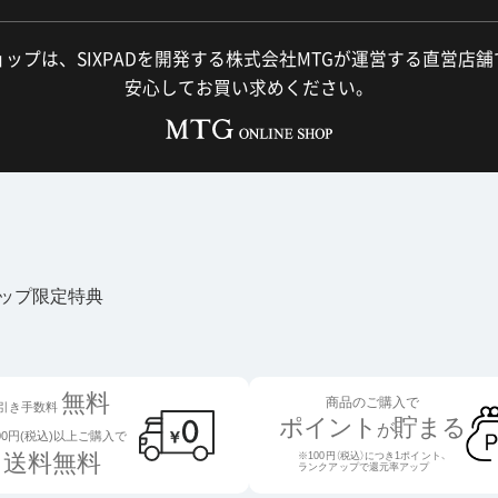
ップは、SIXPADを開発する株式会社MTGが運営する直営店
安心してお買い求めください。
ョップ限定特典
無料
商品のご購入で
引き手数料
ポイント
貯まる
が
000円(税込)以上ご購入で
送料無料
※100円（税込）につき1ポイント、
ランクアップで還元率アップ