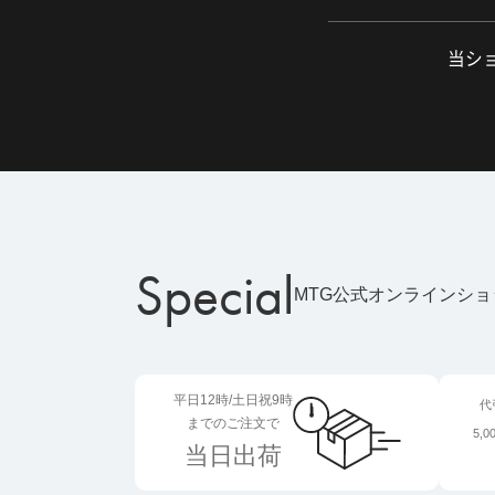
当ショ
Special
MTG公式オンラインシ
平日12時/土日祝9時
代
までのご注文で
5,
当日出荷