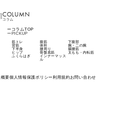
COLUMN
コラム
コラムTOP
PICKUP
筋トレ
腹筋
下腹部
背筋
体幹
腕・二の腕
下半身
腰周り
腸腰筋
ヒップ
骨盤底筋
太もも・内転筋
ふくらはぎ
インナーマッス
ル
社概要
個人情報保護ポリシー
利用規約
お問い合わせ