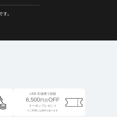
舗です。
LINE ID連携で総額
6,500
OFF
円分
クーポンプレゼント
※ご利用には条件があります