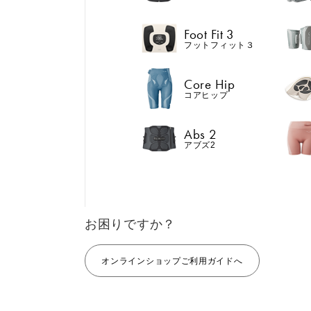
Abs 2
アブズ2
Foot Fit 3
フットフィット３
Core Hip
コアヒップ
GIFT
AM
ギフト
SHOP
Abs 2
おすすめ
おすすめ
ブラ
アブズ2
店舗一覧
LIVE SHOPPING
LAR
ライブ
ショッピング
Core Belt 2
Medical Core
⼤⼝
手軽に、パワフルに、
大切な腰まわり
MUL
進化。腹筋、脇腹、背
えながらトレー
EMS
お困りですか？
筋下部を同時に鍛え
する。
る。
オンラインショップご利用ガイドへ