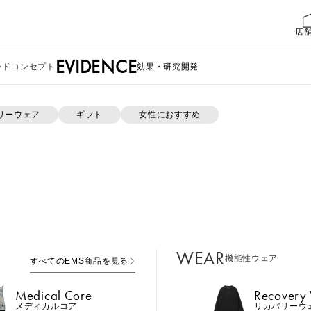
店
EVIDENCE
ンドコンセプト
効果・研究開発
リーウェア
ギフト
女性におすすめ
報がありません。
WEAR
機能性ウェア
すべてのEMS商品を見る
MTG ONLINESHOP ホームへ
Medical Core
Recovery
メディカルコア
リカバリーウ
Leg Belt 2
Cool Item
レッグベルト２
冷感アイテム
WEAR
機能性ウェア
すべてのEMS商品を見る
GEAR
ら
Perine Fit
ボディケア
ペリネフィット
Medical Core
Recovery
Power Gu
メディカルコア
リカバリーウ