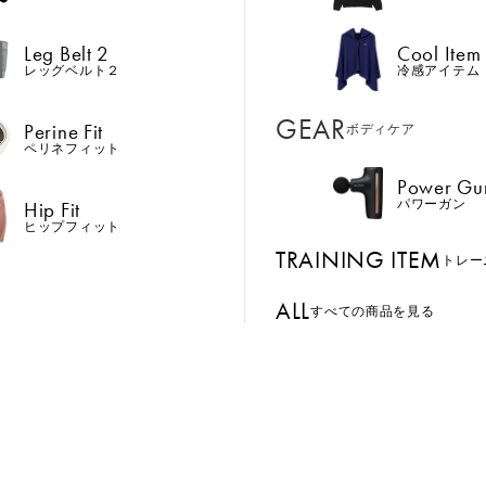
Hip Fit
パワーガン
ヒップフィット
Leg Belt 2
Cool Item
TRAINING ITEM
トレー
レッグベルト２
冷感アイテム
ALL
GEAR
すべての商品を見る
Perine Fit
ボディケア
ペリネフィット
Power Gu
BASSADOR
SIXPAD APP
Hip Fit
パワーガン
おすすめ
キャンペーン中
おすすめ
ンド
パートナー
SIXPADアプリ
ヒップフィット
TRAINING ITEM
GE ORDER
SIXPAD CLUB
トレー
Foot Fit 3
Recovery Wear Series
Leg Bel
注⽂窓⼝
SIXPAD Health Coach
ALL
を、 支
足裏からふくらはぎを
着るだけで質の高い疲
巻いて
すべての商品を見る
TI EMS
SIXPAD アプリ
ニング
効率的に鍛える。足の
労回復を実現。
の筋ト
の同時使用
筋トレに。