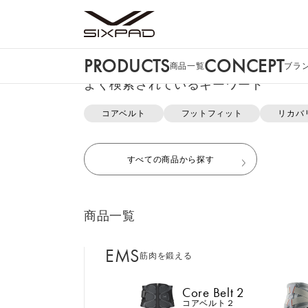
PRODUCTS
CONCEPT
商品一覧
ブラ
PRODUCTS
よく検索されているキーワード
商品一覧
コアベルト
フットフィット
リカバ
申し訳ございません。この商品には詳細情
EMS
筋肉を鍛える
すべての商品から探す
Core Belt 2
コアベルト２
商品一覧
Foot Fit 3
フットフィット３
EMS
筋肉を鍛える
おすすめ商品・新商品はこち
Core Hip
コアヒップ
Core Belt 2
コアベルト２