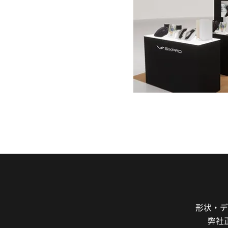
形状・デ
弊社