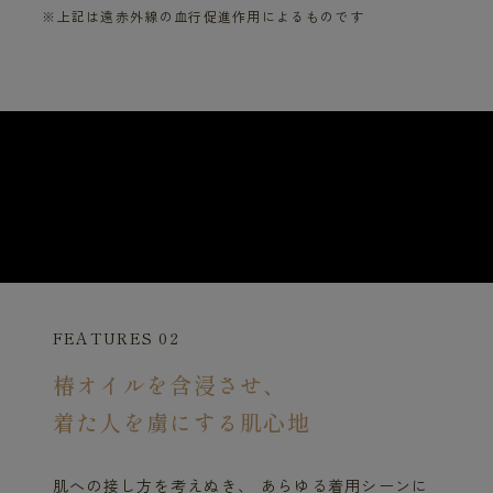
※上記は遠赤外線の血行促進作用によるものです
FEATURES 02
椿オイルを含浸させ、
着た人を虜にする肌心地
肌への接し方を考えぬき、 あらゆる着用シーンに