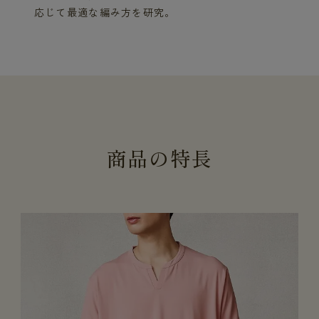
応じて最適な編み方を研究。
商
品
の
特
長