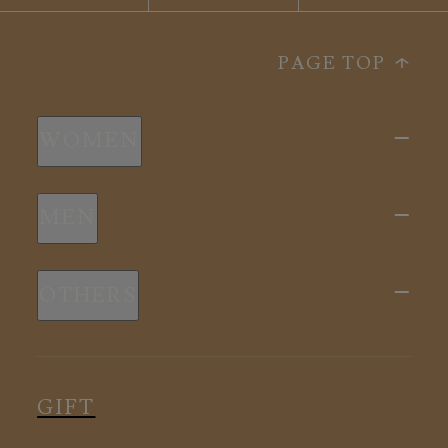
PAGE TOP
WOMEN
新商品
MEN
全ての商品
新商品
スリープウェア
OTHERS
全ての商品
ルームウェア
ピロー
スリープウェア
インナー
メディカル
ルームウェア
GIFT
アクセサリー
アクセサリー