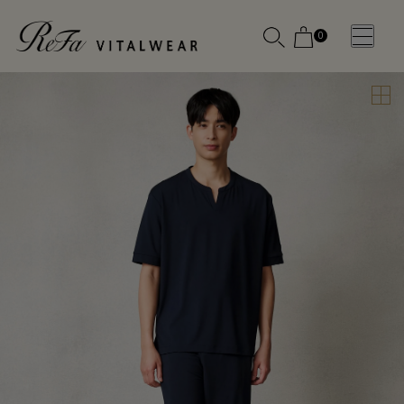
0
WOMEN
MEN
OTHE
OTHE
SLEEP WEAR
SLEEP WEAR
新商品
新商品
アクセ
アクセ
全ての商
全ての商
サリー
サリー
品
品
メディ
メディ
カル
カル
ピロー
ピロー
INSTAGR
INSTAGR