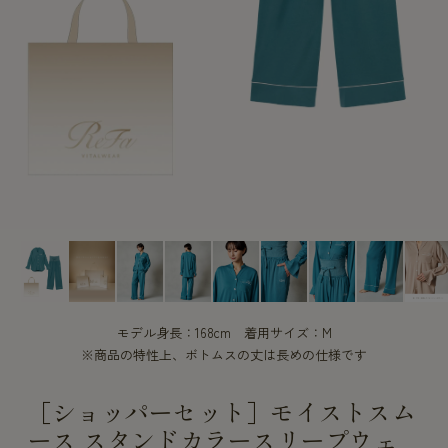
CUSTOME
CUSTOME
SERVICE
SERVICE
モデル身長：168cm 着用サイズ：M
※商品の特性上、ボトムスの丈は長めの仕様です
［ショッパーセット］モイストスム
ース スタンドカラースリープウェ