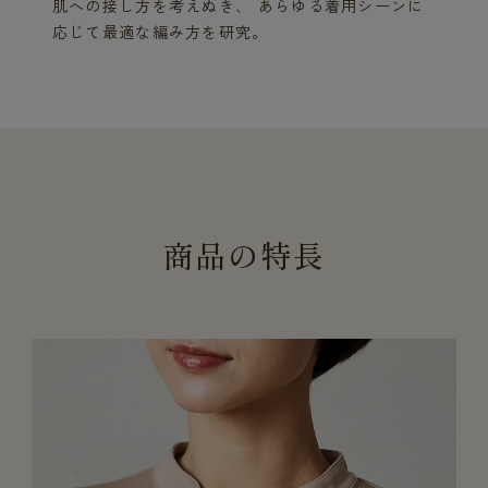
肌への接し方を考えぬき、 あらゆる着用シーンに
応じて最適な編み方を研究。
商
品
の
特
長