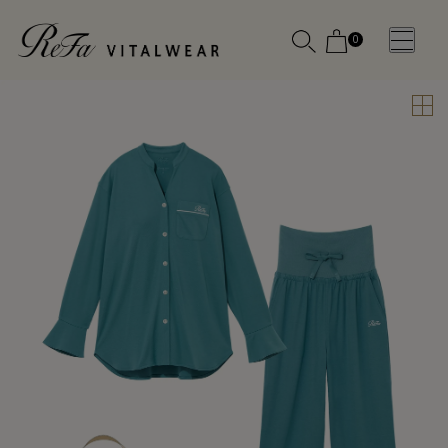
0
WOMEN
MEN
OTHE
OTHE
SLEEP WEAR
SLEEP WEAR
新商品
新商品
アクセ
アクセ
全ての商
全ての商
サリー
サリー
品
品
メディ
メディ
カル
カル
ピロー
ピロー
INSTAGR
INSTAGR