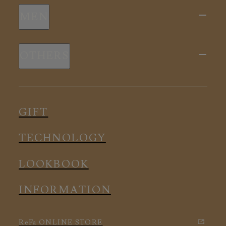
新商品
MEN
全ての商品
新商品
スリープウェア
OTHERS
全ての商品
ルームウェア
ピロー
スリープウェア
インナー
メディカル
ルームウェア
GIFT
アクセサリー
アクセサリー
TECHNOLOGY
LOOKBOOK
INFORMATION
ReFa ONLINE STORE