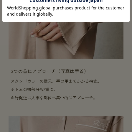
3つの首にアプローチ（写真は手首）
スタンドカラーの襟元。手の甲までかかる袖丈。
ボトムの裾部分も2重に。
血行促進に大事な部位へ集中的にアプローチ。