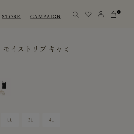
0
STORE
CAMPAIGN
］モイストリブ キャミ
OTHERS
OTHERS
INNER
アクセサリー
アクセサリー
メディカル
メディカル
ピロー
ピロー
LL
3L
4L
INSTAGRAM
INSTAGRAM
CUSTOMER
CUSTOMER