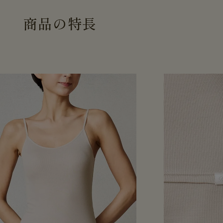
商
品
の
特
長