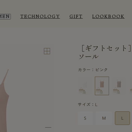
MEN
TECHNOLOGY
GIFT
LOOKBOOK
［ギフトセット
EEP WEAR
EEP WEAR
ROOM WEAR
ROOM WEAR
ソール
カラー：ピンク
サイズ：L
S
M
L