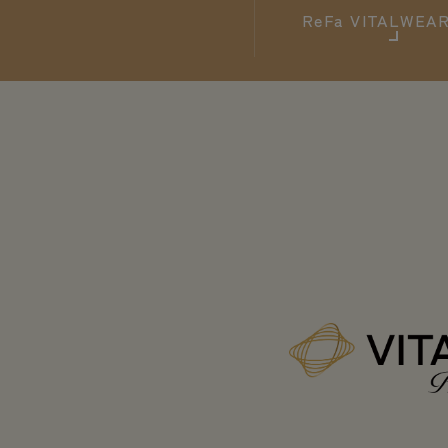
ReFa
VITALWE