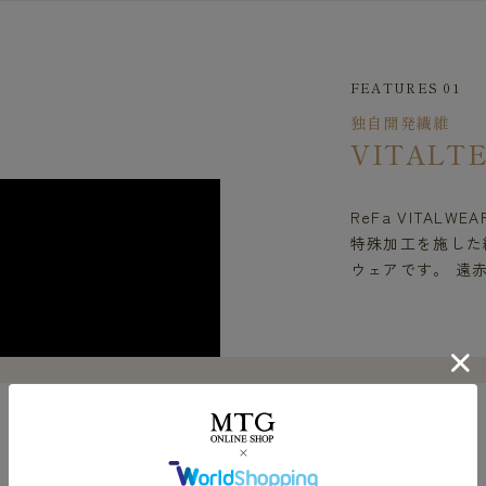
FEATURES 01
独自開発繊維
VITALT
ReFa VITAL
特殊加工を施した繊
ウェアです。 遠
FEATURES 02