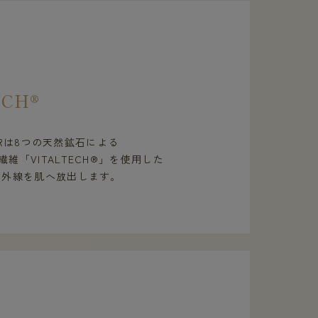
ECH®
WEARは8つの天然鉱石による
維「VITALTECH®」を使用した
赤外線を肌へ放出します。