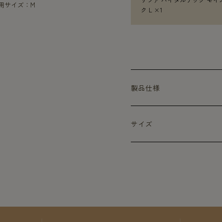
着用サイズ：M
ク L ×1
製品仕様
サイズ