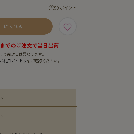
SERVICE
SERVICE
99 ポイント
ごに入れる
9時までのご注文で当日出荷
って発送日は異なります。
ご利用ガイド >
をご確認ください。
 ×1
 ×1
ストリブ キャミソール ピン