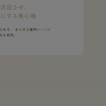
を含浸させ、
虜にする肌心地
えぬき、 あらゆる着用シーンに
方を研究。