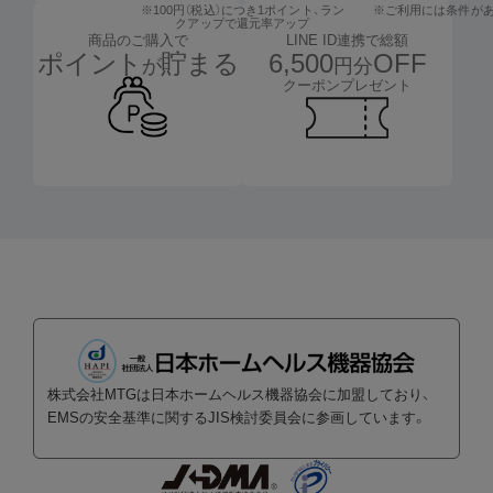
※100円（税込）につき1ポイント、
ラン
※ご利用には条件が
クアップで還元率アップ
LINE ID連携で総額
商品のご購入で
6,500
OFF
ポイント
貯まる
円分
が
クーポンプレゼント
株式会社MTGは日本ホームヘルス機器協会に加盟しており、
EMSの安全基準に関するJIS検討委員会に参画しています。