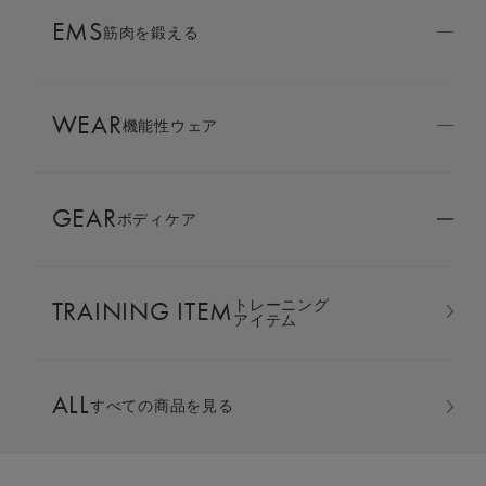
AMBASSADOR
EMS
ブランド
筋肉を鍛える
パートナー
WEAR
SIXPAD APP
機能性ウェア
SIXPADアプリ
GEAR
ボディケア
COLUMN
コラム
TRAINING ITEM
トレーニング
LARGE ORDER
アイテム
⼤⼝注⽂窓⼝
オーバーサイズTシャツ ＆ ジ
ALL
すべての商品を見る
MULTI EMS
EMSの同時使用
ョガーパンツ 上下セット