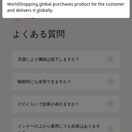
時に、
SSは新色もでるみたい！
🩶筋肉の疲れを軽減
これは着るだけで、疲労回復できるらしいからすごい嬉し
4/15までに予約すると、オリジナルアイテムもGETできる
日々の疲れを和らげてくれるんだって！
何がすごいって、着るだけで血行を促進して、
い🥹
FAQ
そうなので、気になる人はチェックしてみてね✔
質の高い疲労回復を実現する一般医療機器のウェアなんだ
⬜
天然鉱石を糸に練りこんで作られた特殊繊維だから
よ😭🤝✨
肌触りもいいから着ていて楽なのもいいいよね🫶❤️
#PR #SIXPAD #シックスパッド #リカバリーウェア #着る
天然鉱石が身体から放出される遠赤外線（体温）を輻射
よくある質問
だけで疲労回復
（ふくしゃ）することで血行促進してくれるみたい🫶😉
その仕組みが、天然鉱石を練りこんだ特殊繊維、
外出でも全然着れちゃうデザイン🤍
Mediculation®️（メディキュレーション）※を使用した生
@sixpad_official
3歳児の抱っこマンがいる生活してて
地だから🧵
毎日肩こりが友達だからこれ着るにふさわしすぎる😇✨
#PR #SIXPAD
洗濯により機能は低下しますか？
着心地もめっちゃよきだよ❤️‍🔥
天然鉱石が身体から放出される遠赤外線（体温）をぐるぐ
#シックスパッド
ると輻射（ふくしゃ）することで血行促進してくれるんだ
#リカバリーウェア
#PR
って😉
#着るだけで疲労回復
#SIXPAD
睡眠時にも使用できますか？
#シックスパッド
※天然鉱石を原料とした高純度セラミック（非金属）を練
#着るだけで疲労回復
り込んだ特殊繊維「Mediculation®️（メディキュレーショ
#リカバリーウェア
ン）」のこと
#スウェットコーデ#ワンマイルウェア#パーカー
どのくらいで効果が表れますか？
#アラフォーファッション#ワントーンコーデ
他にも、筋肉のハリ・コリの緩和、筋肉の疲れを軽減して
#ブラックコーデ#ニット帽#ママコーデ
くれるなど、日々の疲れや緊張を和らげてくれる優れもの
❤️
インナーの上から着用しても効果はあります