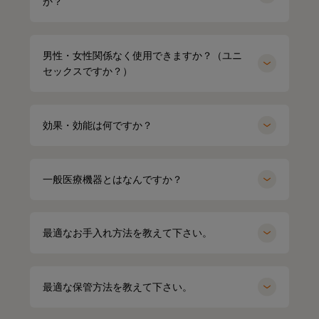
か？
着心地も抜群なんだよー😍
ストレッチがきいていて吸水速乾性もあって
接触冷感で肌触りも良いの🫶🏻💭
男性・女性関係なく使用できますか？（ユニ
@sixpad_official
セックスですか？）
ギフトにもおすすめだよ🎁💝
#PR #SIXPAD #シックスパッド #リカバリーウェア #着る
効果・効能は何ですか？
だけで疲労回復
一般医療機器とはなんですか？
最適なお手入れ方法を教えて下さい。
最適な保管方法を教えて下さい。