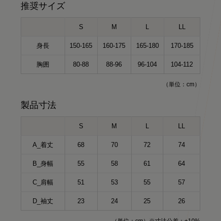
推奨サイズ
S
M
L
LL
身長
150-165
160-175
165-180
170-185
HARUMI
胸囲
80-88
88-96
96-104
104-112
167cm
Waka
158cm
ポロシャツ（ホワイト）Mサイズ
miyu
154cm
オーバーサイズTシャツ（ブラック）
Mサイズ
kei
（単位：cm）
164cm
クルーネック（カーキ）Mサイズ
パーカー（グレー）LLサイズ
製品寸法
S
M
L
LL
A_着丈
68
70
72
74
B_身幅
55
58
61
64
C_肩幅
51
53
55
57
D_袖丈
23
24
25
26