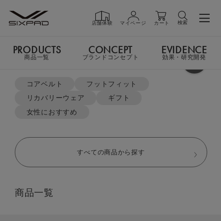
検索
店舗体験
マイページ
カート
PRODUCTS
CONCEPT
EVIDENCE
PRODUCTS
商品一覧
商品一覧
ブランドコンセプト
効果・研究開発
よく検索されているキーワード
TOP
リカバリーウェア
コアベルト
フットフィット
オーバーサイズTシャツ＆ジョガーパンツセット
リカバリーウェア
ギフト
GIFT
ギフト
女性におすすめ
SHOP
店舗一覧
すべての商品から探す
LIVE SHOPPING
ライブ
商品一覧
ショッピング