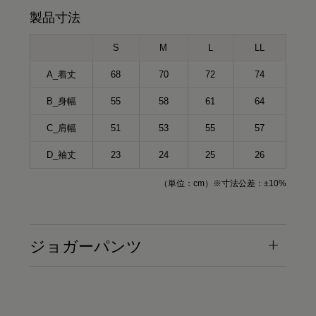
製品寸法
S
M
L
LL
A_着丈
68
70
72
74
B_身幅
55
58
61
64
C_肩幅
51
53
55
57
D_袖丈
23
24
25
26
（単位：cm）※寸法公差：±10%
ジョガーパンツ