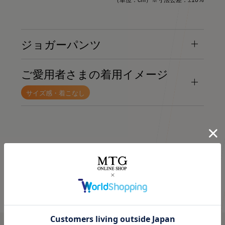
（単位：cm）※寸法公差：±10%
ジョガーパンツ
ご愛用者さまの着用イメージ
サイズ感・着こなし
⭐⭐⭐
.
今話題の
オールブラックにブルーニットで差し色に🩵
着るだけで「疲労回復」ができるウェア！✨
最近よく目にする〝リカバリーウェア〟って
気になってた “リカバリーウェア”🛏
インナーの黒Tシャツは、 @sixpad_official のリカバリー
すごくない？
みんな着てる？
☺
ウェア
お家でのまったり時間にも着れるし普通にお出かけコーデ
着るだけで「疲労回復」
冬にも大活躍したロングスリーブ
にも使える！🥰
今私が着ているポロシャツがそうなの❣️
毎日の疲れにぴったりなウェア✨😆
今回は春用にハーフスリーブをGET！
🩶血行促進
着心地もよくて、👨とシェアして使ってる
🩶疲労回復
SIXPAD リカバリーウェア
子育てで毎日くたくたな身体を労わりたいけど時間がない
⬜
🩶筋肉のハリ・コリの緩和
【シックスパッド リカバリーウェア ポロシャツ】