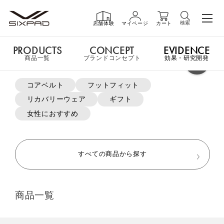
検索
店舗体験
マイページ
カート
PRODUCTS
CONCEPT
EVIDENCE
PRODUCTS
商品一覧
商品一覧
ブランドコンセプト
効果・研究開発
よく検索されているキーワード
コアベルト
フットフィット
申し訳ございません。この商品には詳細情報がありません。
リカバリーウェア
ギフト
GIFT
ギフト
女性におすすめ
MTG ONLINESHOP ホームへ
SHOP
店舗一覧
すべての商品から探す
おすすめ商品・新商品はこちら
LIVE SHOPPING
ライブ
商品一覧
ショッピング