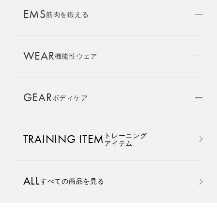
AMBASSADOR
EMS
ブランド
筋肉を鍛える
パートナー
WEAR
SIXPAD APP
機能性ウェア
SIXPADアプリ
GEAR
ボディケア
COLUMN
コラム
おすすめ
おすすめ
トレーニング
TRAINING ITEM
LARGE ORDER
アイテム
⼤⼝注⽂窓⼝
Core Belt 2
Medical Core
手軽に、パワフルに、進化。
大切な腰まわりを、 支えなが
ALL
すべての商品を見る
MULTI EMS
腹筋、脇腹、背筋下部を同時
らトレーニングする。
EMSの同時使用
に鍛える。