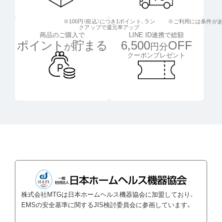
※100円（税込）につき1ポイント、
ラン
※ご利用には条件が
クアップで還元率アップ
LINE ID連携で総額
商品のご購入で
6,500
OFF
ポイント
貯まる
円分
が
クーポンプレゼント
株式会社MTGは日本ホームヘルス機器協会に加盟しており、
EMSの安全基準に関するJIS検討委員会に参画しています。