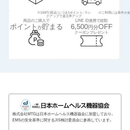
※100円（税込）につき1ポイント、
ラン
※ご利用には条件が
クアップで還元率アップ
LINE ID連携で総額
商品のご購入で
6,500
OFF
ポイント
貯まる
円分
が
クーポンプレゼント
株式会社MTGは日本ホームヘルス機器協会に加盟しており、
EMSの安全基準に関するJIS検討委員会に参画しています。