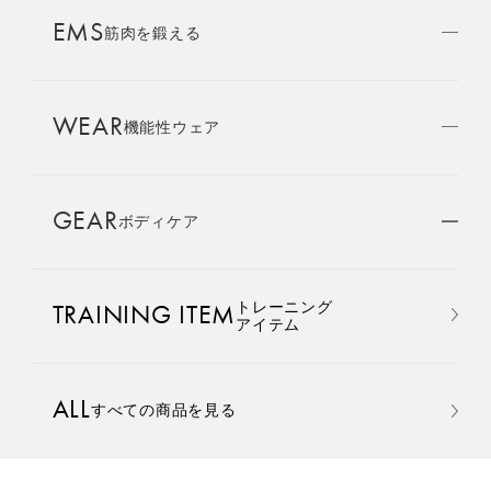
AMBASSADOR
EMS
ブランド
筋肉を鍛える
パートナー
WEAR
SIXPAD APP
機能性ウェア
SIXPADアプリ
GEAR
ボディケア
COLUMN
コラム
おすすめ
おすすめ
トレーニング
TRAINING ITEM
LARGE ORDER
アイテム
⼤⼝注⽂窓⼝
Core Belt 2
Medical Core
手軽に、パワフルに、進化。
大切な腰まわりを、 支えなが
ALL
すべての商品を見る
MULTI EMS
腹筋、脇腹、背筋下部を同時
らトレーニングする。
EMSの同時使用
に鍛える。