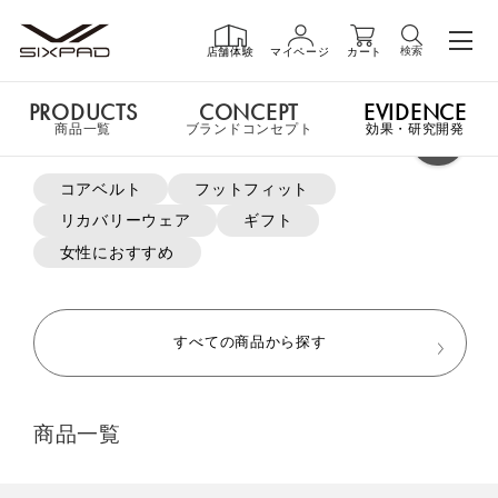
検索
店舗体験
マイページ
カート
PRODUCTS
CONCEPT
EVIDENCE
PRODUCTS
商品一覧
商品一覧
ブランドコンセプト
効果・研究開発
よく検索されているキーワード
コアベルト
フットフィット
申し訳ございません。この商品には詳細情報がありません。
リカバリーウェア
ギフト
GIFT
ギフト
女性におすすめ
MTG ONLINESHOP ホームへ
SHOP
店舗一覧
すべての商品から探す
おすすめ商品・新商品はこちら
LIVE SHOPPING
ライブ
商品一覧
ショッピング