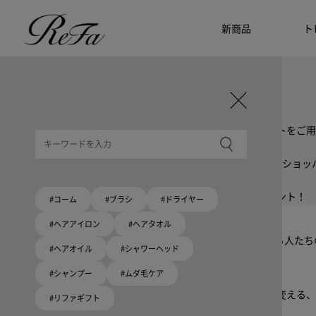
新商品
ト
ギフト選びに迷ったら
リファのおすすめギフト
贈る相手・予算別で、ギフトにおすすめの
ReFa商品をご紹介します。プレゼント選びの参考に。
大切な人へのギフトを美しく
ギフトラッピングセット
限定ラッピングバック・ショッパーまたはギフトスリーブセットをご用
大切な人への贈り物に
リファオリジナルショッパー
リファロゴが入った、白色のショッパーを6サイズ、ピンク色のショッ
8月10日はハートの日
ハートの新商品が登場！
期間限定で対象商品のご購入でオリジナルショッパーをプレゼント！
#コーム
#ブラシ
#ドライヤー
Because ReFa | 上質な美しさを、妥協しない人へ
#ヘアアイロン
#ヘアタオル
高機能ドライヤー Xモデルに宿る美学。上質な美しさを追求する人た
#ヘアオイル
#シャワーヘッド
#シャンプー
#ムダ毛ケア
いい髪めざす、大人たちへ。
髪がきれいって嬉しい。「でもヘアケアは大変」という概念を変える、
#リファギフト