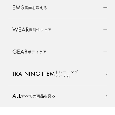
AMBASSADOR
EMS
ブランド
筋肉を鍛える
パートナー
WEAR
SIXPAD APP
機能性ウェア
SIXPADアプリ
GEAR
ボディケア
COLUMN
コラム
おすすめ
おすすめ
トレーニング
TRAINING ITEM
LARGE ORDER
アイテム
⼤⼝注⽂窓⼝
Core Belt 2
Medical Core
手軽に、パワフルに、進化。
大切な腰まわりを、 支えなが
ALL
すべての商品を見る
MULTI EMS
腹筋、脇腹、背筋下部を同時
らトレーニングする。
EMSの同時使用
に鍛える。