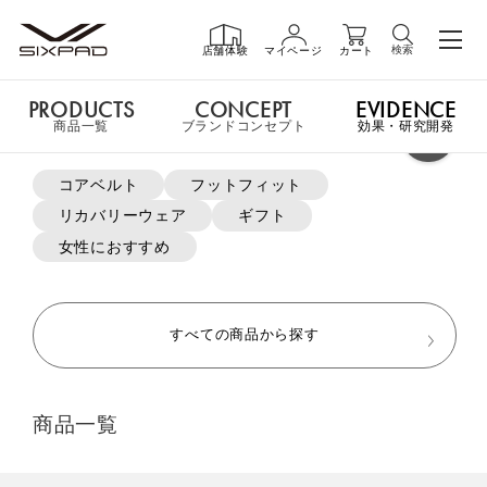
検索
店舗体験
マイページ
カート
PRODUCTS
CONCEPT
EVIDENCE
PRODUCTS
商品一覧
商品一覧
ブランドコンセプト
効果・研究開発
よく検索されているキーワード
コアベルト
フットフィット
申し訳ございません。この商品には詳細情報がありません。
リカバリーウェア
ギフト
GIFT
ギフト
女性におすすめ
MTG ONLINESHOP ホームへ
SHOP
店舗一覧
すべての商品から探す
おすすめ商品・新商品はこちら
LIVE SHOPPING
ライブ
商品一覧
ショッピング