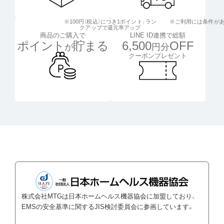
※100円（税込）につき1ポイント、
ラン
※ご利用には条件が
クアップで還元率アップ
LINE ID連携で総額
商品のご購入で
6,500
OFF
ポイント
貯まる
円分
が
クーポンプレゼント
株式会社MTGは日本ホームヘルス機器協会に加盟しており、
EMSの安全基準に関するJIS検討委員会に参画しています。