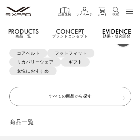
検索
店舗体験
マイページ
カート
PRODUCTS
CONCEPT
EVIDENCE
PRODUCTS
商品一覧
商品一覧
ブランドコンセプト
効果・研究開発
よく検索されているキーワード
コアベルト
フットフィット
申し訳ございません。この商品には詳細情報がありません。
リカバリーウェア
ギフト
GIFT
ギフト
女性におすすめ
MTG ONLINESHOP ホームへ
SHOP
店舗一覧
すべての商品から探す
おすすめ商品・新商品はこちら
LIVE SHOPPING
ライブ
商品一覧
ショッピング