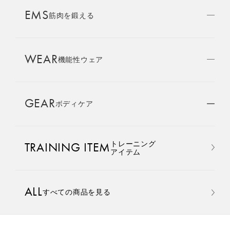
AMBASSADOR
EMS
ブランド
筋肉を鍛える
パートナー
WEAR
SIXPAD APP
機能性ウェア
SIXPADアプリ
GEAR
ボディケア
COLUMN
コラム
おすすめ
おすすめ
トレーニング
TRAINING ITEM
LARGE ORDER
アイテム
⼤⼝注⽂窓⼝
Core Belt 2
Medical Core
手軽に、パワフルに、進化。
大切な腰まわりを、 支えなが
ALL
すべての商品を見る
MULTI EMS
腹筋、脇腹、背筋下部を同時
らトレーニングする。
EMSの同時使用
に鍛える。