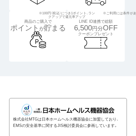
※100円（税込）につき1ポイント、
ラン
※ご利用には条件が
クアップで還元率アップ
LINE ID連携で総額
商品のご購入で
6,500
OFF
ポイント
貯まる
円分
が
クーポンプレゼント
株式会社MTGは日本ホームヘルス機器協会に加盟しており、
EMSの安全基準に関するJIS検討委員会に参画しています。