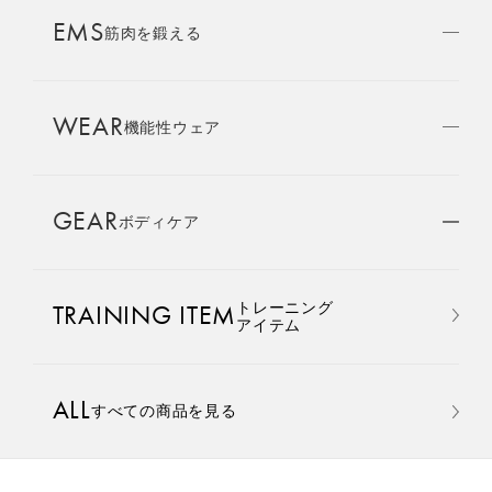
AMBASSADOR
EMS
ブランド
筋肉を鍛える
パートナー
WEAR
SIXPAD APP
機能性ウェア
SIXPADアプリ
GEAR
ボディケア
COLUMN
コラム
おすすめ
おすすめ
トレーニング
TRAINING ITEM
LARGE ORDER
アイテム
⼤⼝注⽂窓⼝
Core Belt 2
Medical Core
手軽に、パワフルに、進化。
大切な腰まわりを、 支えなが
ALL
すべての商品を見る
MULTI EMS
腹筋、脇腹、背筋下部を同時
らトレーニングする。
EMSの同時使用
に鍛える。