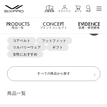
検索
店舗体験
マイページ
カート
PRODUCTS
CONCEPT
EVIDENCE
PRODUCTS
商品一覧
商品一覧
ブランドコンセプト
効果・研究開発
よく検索されているキーワード
コアベルト
フットフィット
申し訳ございません。この商品には詳細情報がありません。
リカバリーウェア
ギフト
GIFT
ギフト
女性におすすめ
MTG ONLINESHOP ホームへ
SHOP
店舗一覧
すべての商品から探す
おすすめ商品・新商品はこちら
LIVE SHOPPING
ライブ
商品一覧
ショッピング