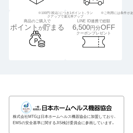
※100円（税込）につき1ポイント、
ラン
※ご利用には条件が
クアップで還元率アップ
LINE ID連携で総額
商品のご購入で
6,500
OFF
ポイント
貯まる
円分
が
クーポンプレゼント
株式会社MTGは日本ホームヘルス機器協会に加盟しており、
EMSの安全基準に関するJIS検討委員会に参画しています。