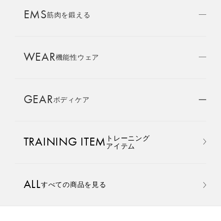
AMBASSADOR
EMS
ブランド
筋肉を鍛える
パートナー
WEAR
SIXPAD APP
機能性ウェア
SIXPADアプリ
GEAR
ボディケア
COLUMN
コラム
おすすめ
おすすめ
トレーニング
TRAINING ITEM
LARGE ORDER
アイテム
⼤⼝注⽂窓⼝
Core Belt 2
Medical Core
手軽に、パワフルに、進化。
大切な腰まわりを、 支えなが
ALL
すべての商品を見る
MULTI EMS
腹筋、脇腹、背筋下部を同時
らトレーニングする。
EMSの同時使用
に鍛える。