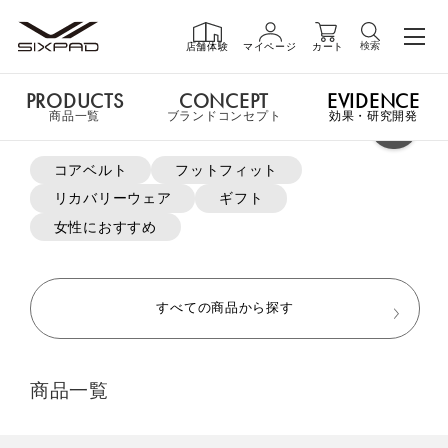
検索
店舗体験
マイページ
カート
PRODUCTS
CONCEPT
EVIDENCE
PRODUCTS
商品一覧
商品一覧
ブランドコンセプト
効果・研究開発
よく検索されているキーワード
コアベルト
フットフィット
申し訳ございません。この商品には詳細情報がありません。
リカバリーウェア
ギフト
GIFT
ギフト
女性におすすめ
MTG ONLINESHOP ホームへ
SHOP
店舗一覧
すべての商品から探す
おすすめ商品・新商品はこちら
LIVE SHOPPING
ライブ
商品一覧
ショッピング