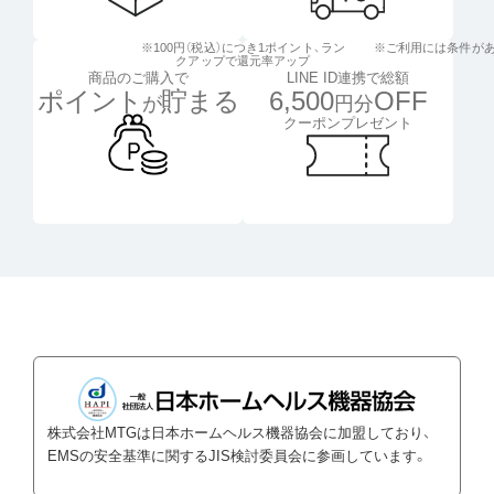
※100円（税込）につき1ポイント、
ラン
※ご利用には条件が
クアップで還元率アップ
LINE ID連携で総額
商品のご購入で
6,500
OFF
ポイント
貯まる
円分
が
クーポンプレゼント
株式会社MTGは日本ホームヘルス機器協会に加盟しており、
EMSの安全基準に関するJIS検討委員会に参画しています。